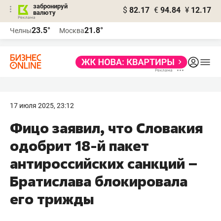
забронируй
$
82.17
€
94.84
¥
12.17
валюту
23.5°
21.8°
Челны
Москва
17 июля 2025, 23:12
Фицо заявил, что Словакия
одобрит 18-й пакет
антироссийских санкций –
Братислава блокировала
его трижды