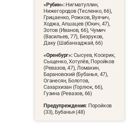
«Рубин»:
Нигматуллин,
Нижегородов (Тесленко, 66),
Грицаенко, Рожков, Вуячич,
Ходжа, Апшацев (Юкич, 47),
Зотов (Иванов, 66), Чумич
(Васильев, 77), Безруков,
Даку (Шабанхаджай, 66)
«Оренбург»:
Сысуев, Косерик,
Сыщенко, Хотулёв, Поройков
(Ревазов, 47), Ломакин,
Барановский (Бубанья, 47),
Оганесян, Болотов,
Сахархизан (Горлюк, 66),
Гузина (Ревазов, 66)
Предупреждения
: Поройков
(33), Бубанья (48)