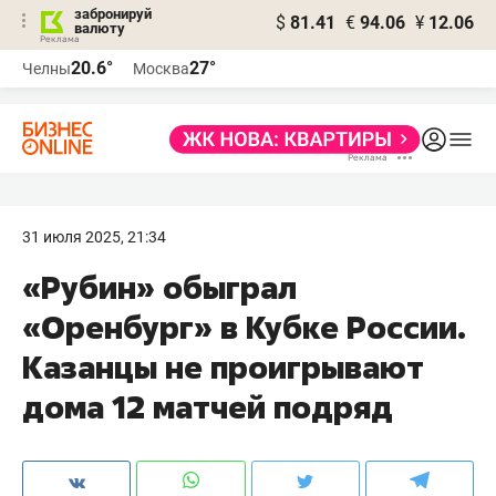
забронируй
$
81.41
€
94.06
¥
12.06
валюту
20.6°
27°
Челны
Москва
31 июля 2025, 21:34
«Рубин» обыграл
«Оренбург» в Кубке России.
Казанцы не проигрывают
дома 12 матчей подряд