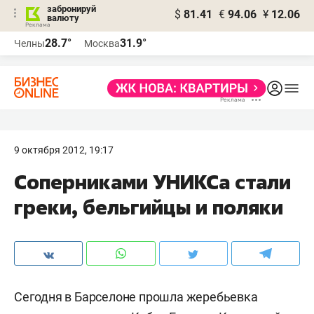
забронируй
$
81.41
€
94.06
¥
12.06
валюту
28.7°
31.9°
Челны
Москва
9 октября 2012, 19:17
Соперниками УНИКСа стали
греки, бельгийцы и поляки
Сегодня в Барселоне прошла жеребьевка