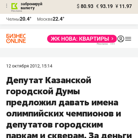
забронируй
$
80.93
€
93.19
¥
11.97
валюту
20.4°
22.4°
Челны
Москва
12 октября 2012, 15:14
Депутат Казанской
городской Думы
предложил давать имена
олимпийских чемпионов и
депутатов городским
паркам и скверам. За деньги