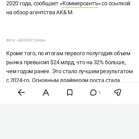
2020 года, сообщает «
Коммерсантъ
» со ссылкой
на обзор агентства AK& M.
Фото: «БИЗНЕС Online»
Кроме того, по итогам первого полугодия объем
рынка превысил $24 млрд, что на 32% больше,
чем годом ранее. Это стало лучшим результатом
с 2024-го. Основным драйвером роста стала
активность государства по приобретению и
1
последующей продаже крупных активов,
говорится в материале издания.
Лидером по объему сделок в первом полугодии
стали сельское хозяйство и рыбоводство.