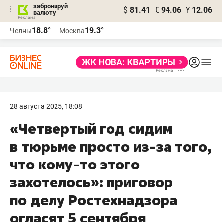
забронируй
$
81.41
€
94.06
¥
12.06
валюту
18.8°
19.3°
Челны
Москва
28 августа 2025, 18:08
«Четвертый год сидим
в тюрьме просто из-за того,
что кому-то этого
захотелось»: приговор
по делу Ростехнадзора
огласят 5 сентября