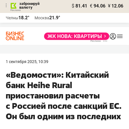
забронируй
$
81.41
€
94.06
¥
12.06
валюту
18.2°
21.9°
Челны
Москва
1 сентября 2025, 10:39
«Ведомости»: Китайский
банк Heihe Rural
приостановил расчеты
с Россией после санкций ЕС.
Он был одним из последних