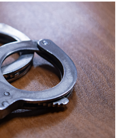
сверхнагрузку
для меня это челлендж
сом»