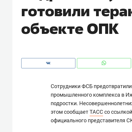
готовили тера
рынки, почему надо знать аксакал
чем интересен Оман?
объекте ОПК
Сотрудники ФСБ предотвратили 
промышленного комплекса в Иже
подростки. Несовершеннолетних
Рекомендуем
Рекоме
этом сообщает
ТАСС
со ссылкой
Оставить шум за волной: как
Психо
официального представителя С
строят тишину в казанском
«Дире
ЖК «Заря»
когда 