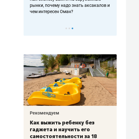
рафакте,
рынки, почему надо знать аксакалов и
о трехкратно
кредитов
чем интересен Оман?
клиентах и ч
Рекомендуем
Рекоме
лья
Как выжить ребенку без
Салих
есте
гаджета и научить его
«Если
а –
самостоятельности за 18
с мин