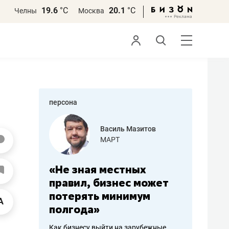
19.6
°С
20.1
°С
Челны
Москва
персона
еменова
Василь Мазитов
»
МАРТ
а: работа
«Не зная местных
«Мне лу
ечься
правил, бизнес может
не зара
вствовать
потерять минимум
чем пот
полгода»
репутац
пошиву
Как бизнесу выйти на зарубежные
Владелец от