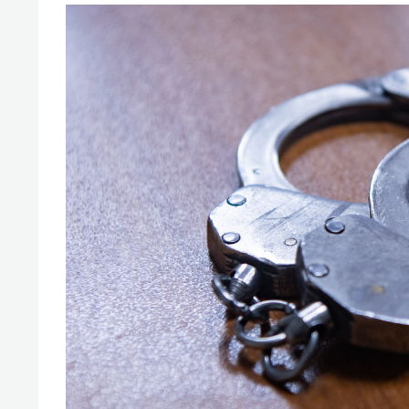
свою 
стрес