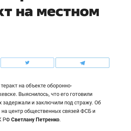
кт на местном
ов и
о трехкратном росте цен, дотошных
школьной формы о конт
клиентах и чудных запросах мастеров
налогах и развитии без 
теракт на объекте оборонно-
вске. Выяснилось, что его готовили
 задержали и заключили под стражу. Об
ндуем
Рекомендуем
 на центр общественных связей ФСБ и
терапевт «Фороса»:
Дизайнер-прораб Ната
К РФ
Светлану Петренко
.
кторский невроз» –
Наседкина: «Ремонт вм
человек не считает
с мебелью за 2 миллион