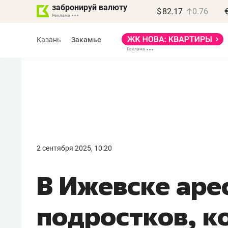
забронируй валюту
$
82.17
0.76
Казань
Закамье
Василь Мазитов
МАРТ
2 сентября 2025, 10:20
«Не зная местных
В Ижевске аре
правил, бизнес может
потерять минимум
подростков, к
полгода»
Как бизнесу выйти на зарубежные