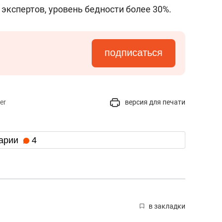
экспертов, уровень бедности более 30%.
подписаться
er
версия для печати
арии
4
в закладки