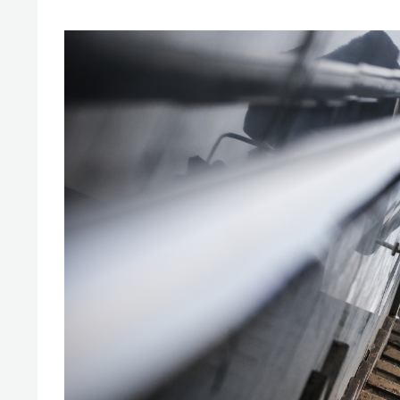
свою 
стрес