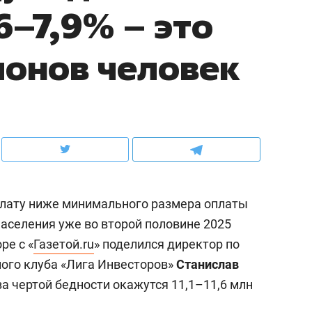
6–7,9% – это
ов и
о трехкратном росте цен, дотошных
школьной формы о конт
клиентах и чудных запросах мастеров
налогах и развитии без 
ионов человек
плату ниже минимального размера оплаты
населения уже во второй половине 2025
ре с «
Газетой.ru
» поделился директор по
ндуем
Рекомендуем
ого клуба «Лига Инвесторов»
Станислав
терапевт «Фороса»:
Дизайнер-прораб Ната
 за чертой бедности окажутся 11,1–11,6 млн
кторский невроз» –
Наседкина: «Ремонт вм
человек не считает
с мебелью за 2 миллион