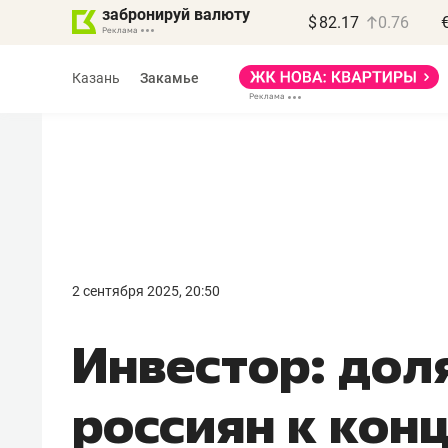
забронируй валюту
$
82.17
0.76
Казань
Закамье
Василь Мазитов
МАРТ
2 сентября 2025, 20:50
«Не зная местных
Инвестор: дол
правил, бизнес может
потерять минимум
россиян к конц
полгода»
Как бизнесу выйти на зарубежные