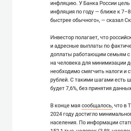
инфляцию. У Банка России цель 
инфляция по году — ближе к 7–8
быстрее обычного», — сказал С
Инвестор полагает, что россий
и адресные выплаты по фактиче
доплаты работающим семьям с 
на человека для минимизации до
необходимо смягчить налоги и с
рублей. С такими шагами есть ш
будет 7,6%, без принятия данных
В конце мая
сообщалось
, что в
2024 году достигло минимальног
населения. По информации стати
152,1 тыс. человек (3,8% насел