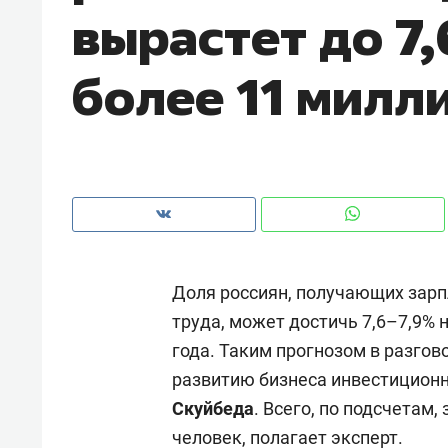
вырастет до 7,
рынки, почему надо знать аксакал
чем интересен Оман?
более 11 милл
Доля россиян, получающих зар
труда, может достичь 7,6–7,9% 
года. Таким прогнозом в разгово
Рекомендуем
Рекоме
развитию бизнеса инвестиционн
Оставить шум за волной: как
Психо
Скуйбеда
. Всего, по подсчетам,
строят тишину в казанском
«Дире
человек, полагает эксперт.
ЖК «Заря»
когда 