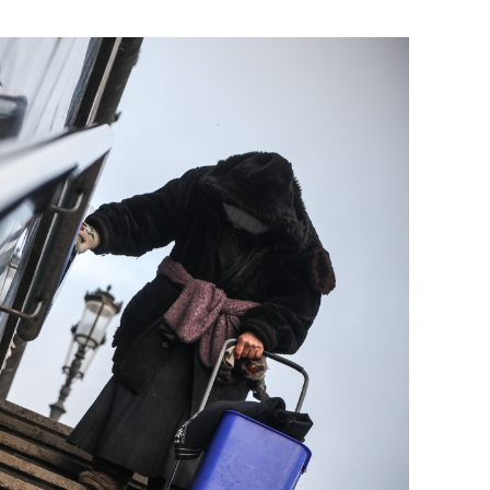
сверхнагрузку
для меня это челлендж
сом»