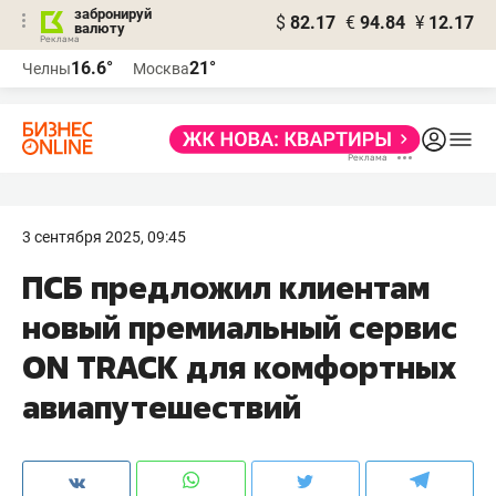
забронируй
$
82.17
€
94.84
¥
12.17
валюту
16.6°
21°
Челны
Москва
3 сентября 2025, 09:45
ПСБ предложил клиентам
новый премиальный сервис
ON TRACK для комфортных
авиапутешествий