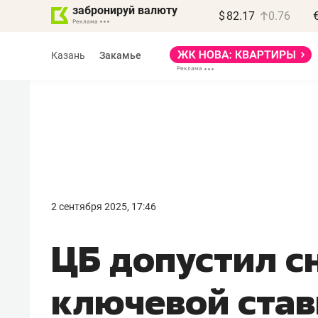
забронируй валюту
$
82.17
0.76
Казань
Закамье
Василь Мазитов
МАРТ
2 сентября 2025, 17:46
«Не зная местных
ЦБ допустил с
правил, бизнес может
потерять минимум
ключевой став
полгода»
Как бизнесу выйти на зарубежные