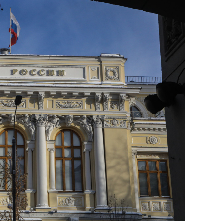
сверхнагрузку
для меня это челлендж
сом»