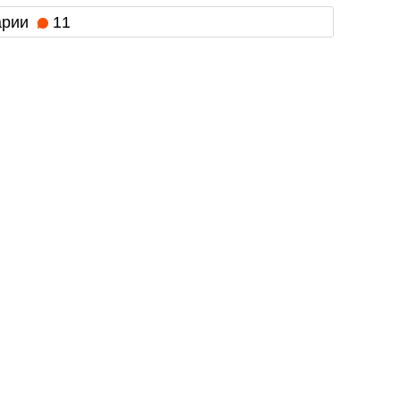
арии
11