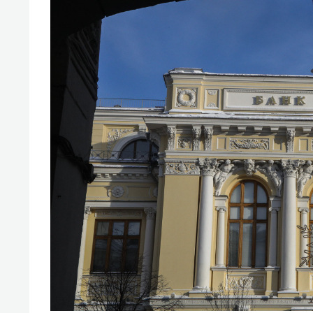
свою 
стрес