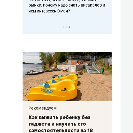
рафакте,
рынки, почему надо знать аксакалов и
о трехкратно
кредитов
чем интересен Оман?
клиентах и ч
Рекомендуем
Рекоме
лья
Как выжить ребенку без
Салих
есте
гаджета и научить его
«Если
а –
самостоятельности за 18
с мин