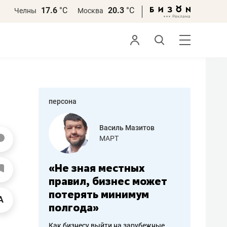
17.6
°С
20.3
°С
Челны
Москва
персона
еменова
Василь Мазитов
»
МАРТ
а: работа
«Не зная местных
«Мне лу
ечься
правил, бизнес может
не зара
вствовать
потерять минимум
чем пот
полгода»
репутац
пошиву
Как бизнесу выйти на зарубежные
Владелец от