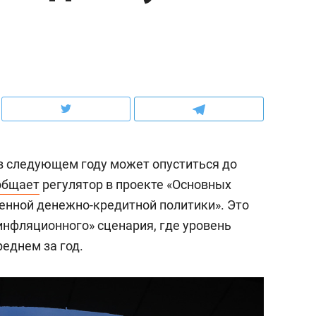
ов и
о трехкратном росте цен, дотошных
школьной формы о конт
клиентах и чудных запросах мастеров
налогах и развитии без 
в следующем году может опуститься до
общает
регулятор в проекте «Основных
енной денежно-кредитной политики». Это
нфляционного» сценария, где уровень
еднем за год.
ндуем
Рекомендуем
терапевт «Фороса»:
Дизайнер-прораб Ната
кторский невроз» –
Наседкина: «Ремонт вм
человек не считает
с мебелью за 2 миллион