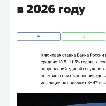
в 2026 году
рынки, почему надо знать аксакал
чем интересен Оман?
Ключевая ставка Банка России 
средних 10,5–11,5% годовых,
со
направлений единой государств
возможно при выполнении «дези
инфляции не превысит 3–4% в ср
Рекомендуем
Рекоме
Оставить шум за волной: как
Психо
строят тишину в казанском
«Дире
ЖК «Заря»
когда 