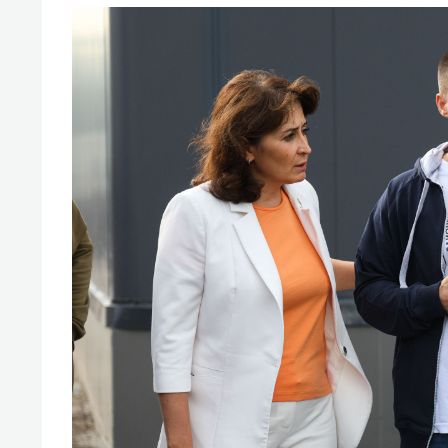
свою 
стрес