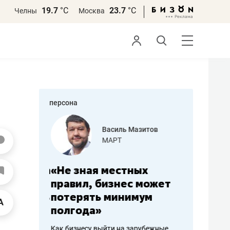
19.7
°С
23.7
°С
Челны
Москва
персона
еменова
Василь Мазитов
»
МАРТ
а: работа
«Не зная местных
«Мне лу
ечься
правил, бизнес может
не зара
вствовать
потерять минимум
чем пот
полгода»
репутац
пошиву
Как бизнесу выйти на зарубежные
Владелец от