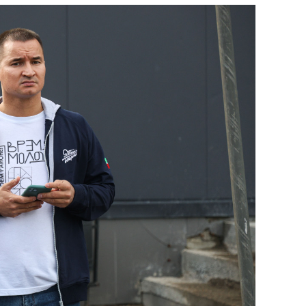
сверхнагрузку
для меня это челлендж
сом»