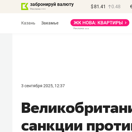
забронируй валюту
$
81.41
0.48
Казань
Закамье
Василь Мазитов
МАРТ
3 сентября 2025, 12:37
«Не зная местных
Великобритани
правил, бизнес может
потерять минимум
санкции проти
полгода»
Как бизнесу выйти на зарубежные