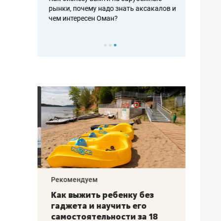
рафакте,
рынки, почему надо знать аксакалов и
о трехкратно
кредитов
чем интересен Оман?
клиентах и ч
Рекомендуем
Рекоме
лья
Как выжить ребенку без
Салих
есте
гаджета и научить его
«Если
а –
самостоятельности за 18
с мин