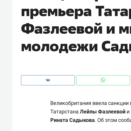
премьера Тата
рынки, почему надо знать аксакал
чем интересен Оман?
Фазлеевой и м
молодежи Сад
Великобритания ввела санкции 
Рекомендуем
Рекоме
Татарстана
Лейлы Фазлеевой
и
Оставить шум за волной: как
Психо
Рината Садыкова
. Об этом соо
строят тишину в казанском
«Дире
ЖК «Заря»
когда 