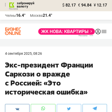
забронируй
$
82.17
€
94.84
¥
12.17
валюту
16.4°
21.4°
Челны
Москва
4 сентября 2025, 08:26
Экс-президент Франции
Саркози о вражде
с Россией: «Это
историческая ошибка»