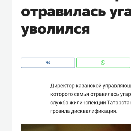
отравилась уг
рынки, почему надо знать аксакал
чем интересен Оман?
уволился
Директор казанской управляюще
которого семья отравилась угар
служба жилинспекции Татарста
Рекомендуем
Рекоме
грозила дисквалификация.
Оставить шум за волной: как
Психо
строят тишину в казанском
«Дире
ЖК «Заря»
когда 