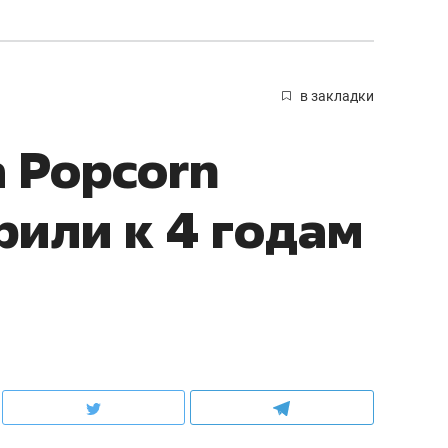
в закладки
 Popcorn
рили к 4 годам