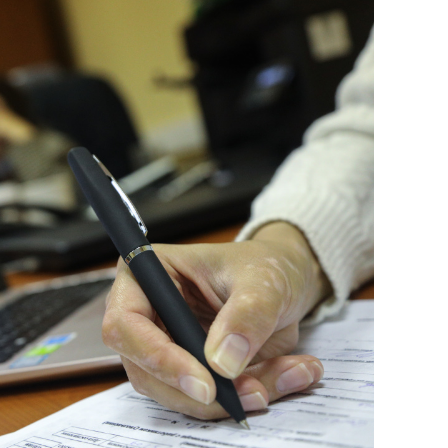
сверхнагрузку
для меня это челлендж
сом»