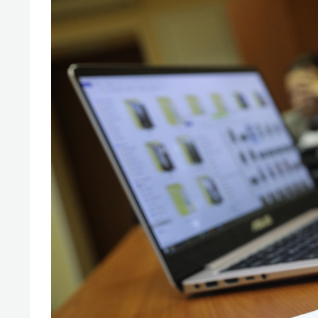
свою 
стрес