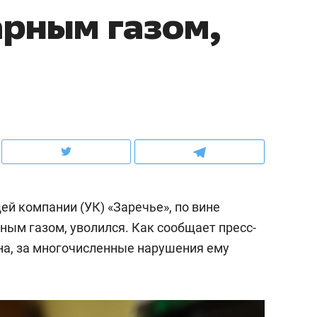
арным газом,
ов и
о трехкратном росте цен, дотошных
школьной формы о конт
клиентах и чудных запросах мастеров
налогах и развитии без 
й компании (УК) «Заречье», по вине
ным газом, уволился. Как сообщает пресс-
на, за многочисленные нарушения ему
ндуем
Рекомендуем
терапевт «Фороса»:
Дизайнер-прораб Ната
кторский невроз» –
Наседкина: «Ремонт вм
человек не считает
с мебелью за 2 миллион