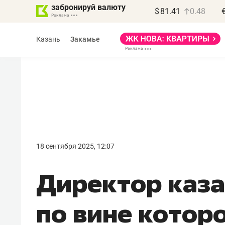
забронируй валюту
$
81.41
0.48
Казань
Закамье
Василь Мазитов
МАРТ
18 сентября 2025, 12:07
«Не зная местных
Директор каза
правил, бизнес может
потерять минимум
по вине котор
полгода»
Как бизнесу выйти на зарубежные