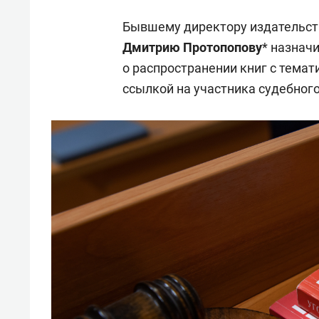
Бывшему директору издательств
Дмитрию Протопопову
* назнач
о распространении книг с темат
ссылкой на участника судебного