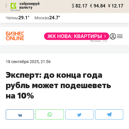
забронируй
$
82.17
€
94.84
¥
12.17
валюту
29.1°
24.7°
Челны
Москва
18 сентября 2025, 21:56
Эксперт: до конца года
рубль может подешеветь
на 10%