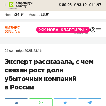
забронируй
$
80.93
€
93.19
¥
11.97
валюту
24.9°
28.9°
Челны
Москва
26 сентября 2025, 23:16
Эксперт рассказала, с чем
связан рост доли
убыточных компаний
в России