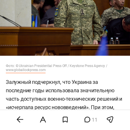
Фото: © Ukrainian Presidential Press Off / Keystone Press Agency /
www.globallookpress.com
Залужный подчеркнул, что Украина за
последние годы использовала значительную
часть доступных военно-технических решений и
«исчерпала ресурс нововведений». При этом,
отметил он, российская сторона адаптировалась
11
к применяемым технологиям и тактикам.