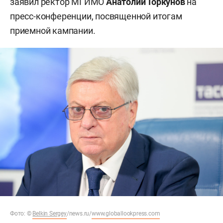
заявил ректор МГИМО
Анатолий Торкунов
на
пресс-конференции, посвященной итогам
приемной кампании.
Фото:
©
Belkin Sergey
/news.ru/
www.globallookpress.com