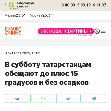
забронируй
$
80.93
€
93.19
¥
11.97
валюту
23.6°
25.3°
Челны
Москва
3 октября 2025, 15:02
В субботу татарстанцам
обещают до плюс 15
градусов и без осадков