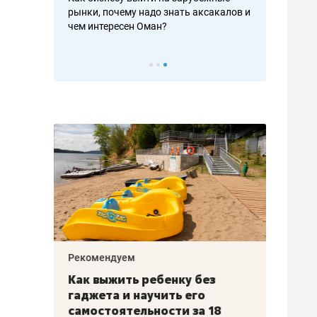
рафакте,
рынки, почему надо знать аксакалов и
о трехкратно
кредитов
чем интересен Оман?
клиентах и ч
Рекомендуем
Рекоме
лья
Как выжить ребенку без
Салих
есте
гаджета и научить его
«Если
а –
самостоятельности за 18
с мин