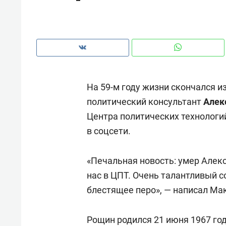
рынки, почему надо знать аксакал
чем интересен Оман?
На 59-м году жизни скончался и
политический консультант
Алек
Центра политических технологи
в соцсети.
«Печальная новость: умер Алекс
нас в ЦПТ. Очень талантливый с
Рекомендуем
Рекоме
блестящее перо», — написал Ма
Оставить шум за волной: как
Психо
строят тишину в казанском
«Дире
Рощин родился 21 июня 1967 го
ЖК «Заря»
когда 