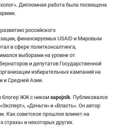
сверхнагрузку
для меня это челлендж
холог». Дипломная работа была посвящена
сом»
армии.
о развитию российского
изации, финансируемых USAID и Мировым
отал в сфере политконсалтинга,
имался выборами на уровне от
бернаторов и депутатов Государственной
 организации избирательных кампаний на
и и Средней Азии.
и блогер ЖЖ с ником
sapojnik
. Публиковался
 «Эксперт», «Деньги» и «Власть». Он автор
и. Как советское прошлое влияет на
з страха» и некоторых других.