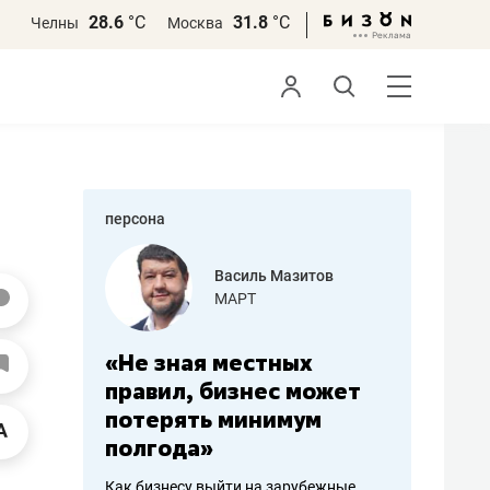
28.6
°С
31.8
°С
Челны
Москва
персона
еменова
Василь Мазитов
»
МАРТ
а: работа
«Не зная местных
«Мне лу
ечься
правил, бизнес может
не зара
вствовать
потерять минимум
чем пот
полгода»
репутац
пошиву
Как бизнесу выйти на зарубежные
Владелец от