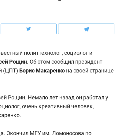
ов и
о трехкратном росте цен, дотошных
школьной формы о конт
клиентах и чудных запросах мастеров
налогах и развитии без 
звестный политтехнолог, социолог и
сей Рощин
. Об этом сообщил президент
й (ЦПТ)
Борис Макаренко
на своей странице
ей Рощин. Немало лет назад он работал у
оциолог, очень креативный человек,
ндуем
Рекомендуем
каренко.
терапевт «Фороса»:
Дизайнер-прораб Ната
кторский невроз» –
Наседкина: «Ремонт вм
да. Окончил МГУ им. Ломоносова по
человек не считает
с мебелью за 2 миллион