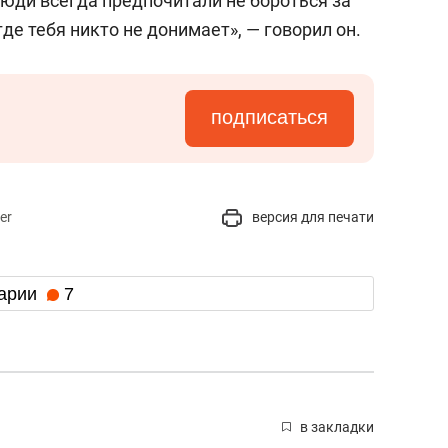
люди всегда предпочитали не бороться за
где тебя никто не донимает», — говорил он.
подписаться
er
версия для печати
арии
7
в закладки