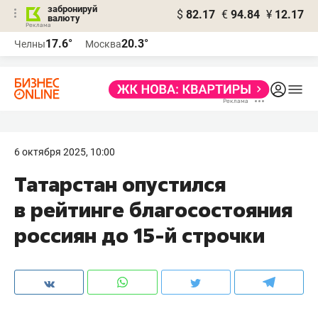
забронируй
$
82.17
€
94.84
¥
12.17
валюту
17.6°
20.3°
Челны
Москва
6 октября 2025, 10:00
Татарстан опустился
в рейтинге благосостояния
россиян до 15-й строчки