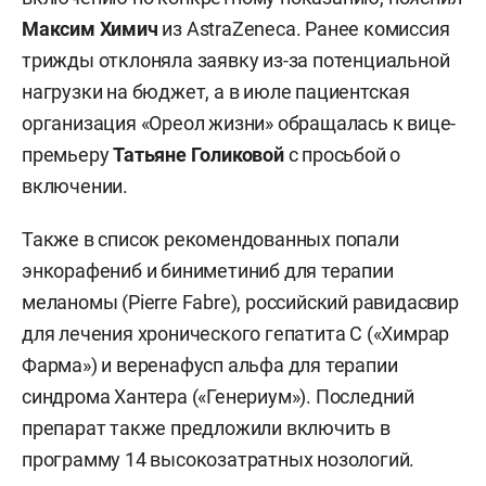
Максим Химич
из AstraZeneca. Ранее комиссия
трижды отклоняла заявку из-за потенциальной
нагрузки на бюджет, а в июле пациентская
организация «Ореол жизни» обращалась к вице-
премьеру
Татьяне Голиковой
с просьбой о
включении.
Также в список рекомендованных попали
энкорафениб и биниметиниб для терапии
меланомы (Pierre Fabre), российский равидасвир
для лечения хронического гепатита С («Химрар
Фарма») и веренафусп альфа для терапии
синдрома Хантера («Генериум»). Последний
препарат также предложили включить в
программу 14 высокозатратных нозологий.