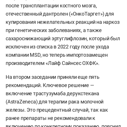
после трансплантации костного мозга,
отечественный дантролен («ОнкоТаргет») для
купирования нежелательных реакций на наркоз
при генетических заболеваниях, а также
сахароснижающий эртуглифлозин, который был
исключен из списка в 2022 году после ухода
компании MSD, но теперь импортозамещен
производителем «Лайф Сайнсес ОХФК».
На втором заседании приняли еще пять
рекомендаций. Ключевое решение —
включение трастузумаба дерукстекана
(AstraZeneca) для терапии рака молочной
железы. Это прецедентный случай, так как
ранее препараты не рекомендовали к
включению по конкретному показанию, пояснил