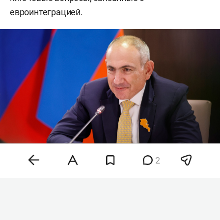
евроинтеграцией.
2
Никол Пашинян
Фото:
сайт правительства РФ
В беседе с корреспондентом
RT
армянский
премьер пояснил, что вынесение вопроса о