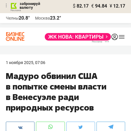
забронируй
$
82.17
€
94.84
¥
12.17
валюту
20.8°
23.2°
Челны
Москва
1 ноября 2025, 07:06
Мадуро обвинил США
в попытке смены власти
в Венесуэле ради
природных ресурсов