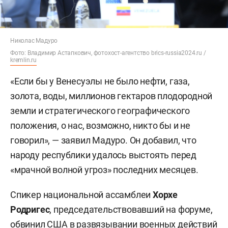
Николас Мадуро
Фото: Владимир Астапкович, фотохост-агентство brics-russia2024.ru /
kremlin.ru
«Если бы у Венесуэлы не было нефти, газа,
золота, воды, миллионов гектаров плодородной
земли и стратегического географического
положения, о нас, возможно, никто бы и не
говорил», — заявил Мадуро. Он добавил, что
народу республики удалось выстоять перед
«мрачной волной угроз» последних месяцев.
Спикер национальной ассамблеи
Хорхе
Родригес
, председательствовавший на форуме,
обвинил США в развязывании военных действий