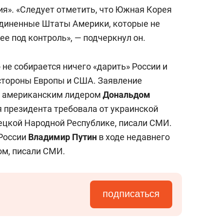
 войны. Прежний президент
Ашраф Гани
ия». «Следует отметить, что Южная Корея
вгуста американские военные окончательно
единенные Штаты Америки, которые не
ршив почти 20-летнее военное присутствие
ее под контроль», — подчеркнул он.
о не собирается ничего «дарить» России и
ики охарактеризовали вывод войск как
стороны Европы и США. Заявление
. Попытки США создать
 с американским лидером
Дональдом
е на севере страны провалились,
я президента требовала от украинской
привлекались бандиты и маргиналы, как
нецкой Народной Республике, писали СМИ.
.
России
Владимир Путин
в ходе недавнего
ом, писали СМИ.
подписаться