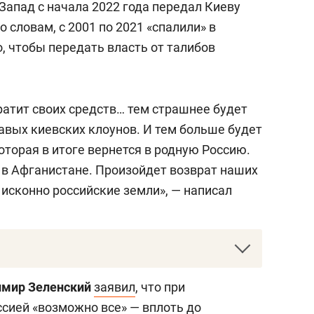
Запад с начала 2022 года передал Киеву
о словам, с 2001 по 2021 «спалили» в
о, чтобы передать власть от талибов
атит своих средств… тем страшнее будет
авых киевских клоунов. И тем больше будет
оторая в итоге вернется в родную Россию.
 в Афганистане. Произойдет возврат наших
 исконно российские земли», — написал
ибы усилили наступление на
мир Зеленский
заявил
, что при
истана, 15 августа вошли в Кабул, а 16
ссией «возможно все» — вплоть до