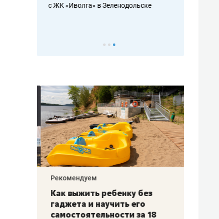
с ЖК «Иволга» в Зеленодольске
ть аксакалов и
школьной фор
налогах и раз
Рекомендуем
Рекоме
лья
Как выжить ребенку без
Салих
есте
гаджета и научить его
«Если
а –
самостоятельности за 18
с мин