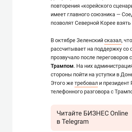
августа объявили о завершении
повторения «корейского сценар
покинул страну. В ночь на 31 а
имеет главного союзника — Со
покинули аэропорт Кабула, заве
позволят Северной Корее взять 
США в Афганистане.
В октябре Зеленский
сказал
, чт
Некоторые американские полит
рассчитывает на поддержку со 
позорное и паническое бегство
прозвучало после переговоров
проправительственное ополчени
Трампом
. На них администраци
поскольку в эти формирования 
стороны пойти на уступки в До
выяснила газета New York Times
Этого же
требовал
и президент 
телефонного разговора с Трамп
Читайте БИЗНЕС Online
в Telegram