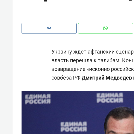
с ЖК «Иволга» в Зеленодольске
Украину ждет афганский сценар
власть перешла к талибам. Кон
возвращение «исконно российск
совбеза РФ
Дмитрий Медведев
Рекомендуем
Рекоме
Падел, фитнес, танцы и даже
Психо
ниндзя-зал: как ТРЦ «Франт»
«Дире
стал Меккой для любителей
когда 