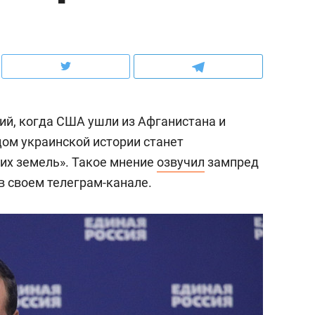
школьной формы о контрафакте,
рынки, почему надо зна
налогах и развитии без кредитов
чем интересен Оман?
ий, когда США ушли из Афганистана и
цом украинской истории станет
их земель». Такое мнение
озвучил
зампред
в своем телеграм-канале.
ндуем
Рекомендуем
терапевт «Фороса»:
Дизайнер-прораб Ната
кторский невроз» –
Наседкина: «Ремонт вм
человек не считает
с мебелью за 2 миллион