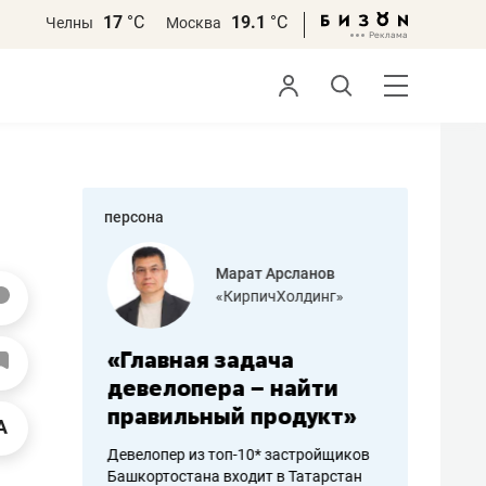
17
°С
19.1
°С
Челны
Москва
персона
азитов
Марат Арсланов
«КирпичХолдинг»
ных
«Главная задача
«Мама г
 может
девелопера – найти
помогае
мум
правильный продукт»
от болез
себя жи
Девелопер из топ-10* застройщиков
Башкортостана входит в Татарстан
арубежные
Наследница б