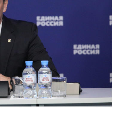
сверхнагрузку
для меня это челлендж
сом»