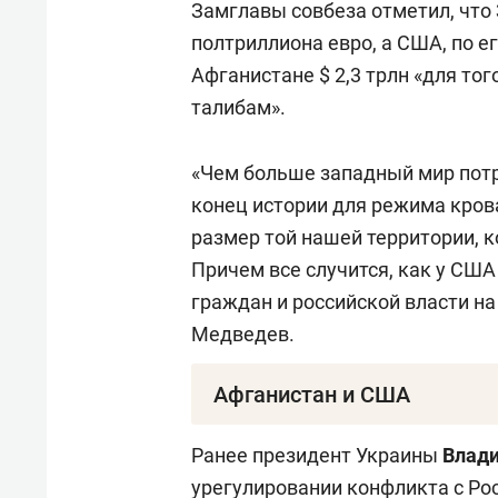
Замглавы совбеза отметил, что 
полтриллиона евро, а США, по ег
Афганистане $ 2,3 трлн «для тог
талибам».
«Чем больше западный мир потр
конец истории для режима кров
размер той нашей территории, к
Причем все случится, как у США
граждан и российской власти на
Медведев.
Афганистан и США
В начале августа 2021 года тал
Ранее президент Украины
Влади
правительственные войска Афган
урегулировании конфликта с Ро