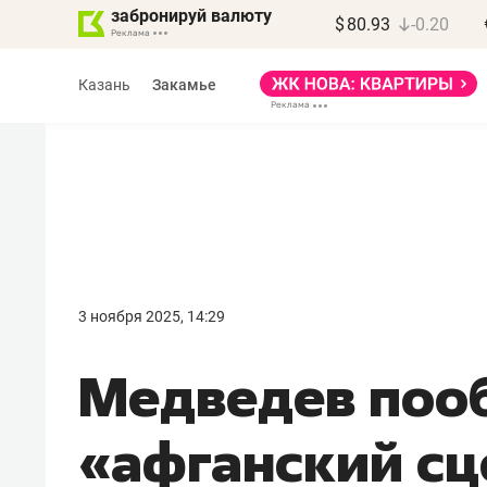
забронируй валюту
$
80.93
-0.20
Казань
Закамье
Марат Арсланов
«КирпичХолдинг»
3 ноября 2025, 14:29
«Главная задача
Медведев поо
девелопера – найти
правильный продукт»
«афганский с
Девелопер из топ-10* застройщико
Башкортостана входит в Татарстан