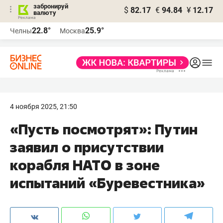
забронируй
$
82.17
€
94.84
¥
12.17
валюту
22.8°
25.9°
Челны
Москва
4 ноября 2025, 21:50
«Пусть посмотрят»: Путин
заявил о присутствии
корабля НАТО в зоне
испытаний «Буревестника»