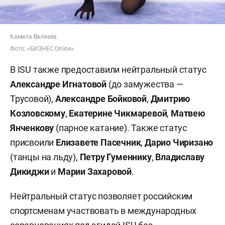
Камила Валиева
Фото: «БИЗНЕС Online»
В ISU также предоставили нейтральный статус
Александре Игнатовой
(до замужества —
Трусовой),
Александре Бойковой
,
Дмитрию
Козловскому
,
Екатерине Чикмаревой
,
Матвею
Янченкову
(парное катание). Также статус
присвоили
Елизавете Пасечник
,
Дарио Чиризано
(танцы на льду),
Петру Гуменнику
,
Владиславу
Дикиджи
и
Марии Захаровой
.
Нейтральный статус позволяет российским
спортсменам участвовать в международных