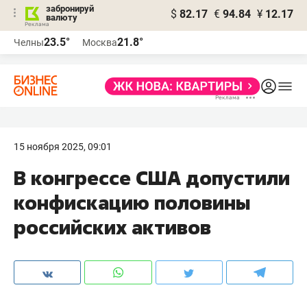
забронируй
$
82.17
€
94.84
¥
12.17
валюту
23.5°
21.8°
Челны
Москва
15 ноября 2025, 09:01
В конгрессе США допустили
конфискацию половины
российских активов