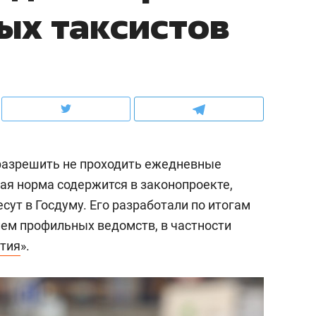
ых таксистов
ов и
о трехкратном росте цен, дотошных
школьной формы о конт
клиентах и чудных запросах мастеров
налогах и развитии без 
разрешить не проходить ежедневные
я норма содержится в законопроекте,
ут в Госдуму. Его разработали по итогам
ием профильных ведомств, в частности
тия
».
ндуем
Рекомендуем
терапевт «Фороса»:
Дизайнер-прораб Ната
кторский невроз» –
Наседкина: «Ремонт вм
человек не считает
с мебелью за 2 миллион