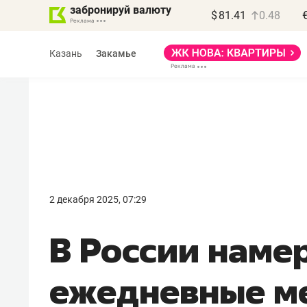
забронируй валюту
$
81.41
0.48
Казань
Закамье
Василь Мазитов
МАРТ
2 декабря 2025, 07:29
«Не зная местных
В России наме
правил, бизнес может
потерять минимум
ежедневные м
полгода»
Как бизнесу выйти на зарубежные