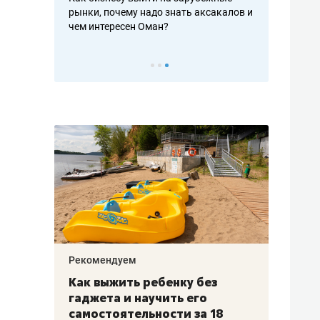
рафакте,
рынки, почему надо знать аксакалов и
о трехкратно
кредитов
чем интересен Оман?
клиентах и ч
Рекомендуем
Рекоме
лья
Как выжить ребенку без
Салих
есте
гаджета и научить его
«Если
а –
самостоятельности за 18
с мин