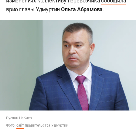
изменениях коллективу перевозчика
сообщила
врио главы Удмуртии
Ольга Абрамова
.
Руслан Набиев
Фото:
сайт
правительства Удмуртии