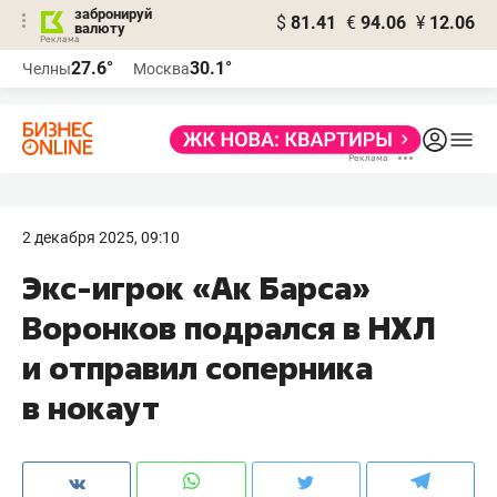
забронируй
$
81.41
€
94.06
¥
12.06
валюту
27.6°
30.1°
Челны
Москва
2 декабря 2025, 09:10
Экс-игрок «Ак Барса»
Воронков подрался в НХЛ
и отправил соперника
в нокаут