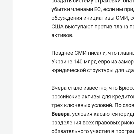
создать систему страховки: он
убытки членами ЕС, если им при
обсуждения инициативы СМИ, сс
США выступают против плана по
активов.
Позднее СМИ
писали
, что глав
Украине 140 млрд евро из замо
юридической структуры для «д
Вчера
стало известно
, что Брю
российские активы для кредито
трех ключевых условий. По сло
Вевера
, условия касаются юриди
разделения всех правовых риск
обязательного участия в програ