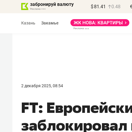
забронируй валюту
$
81.41
0.48
Казань
Закамье
Василь Мазитов
МАРТ
2 декабря 2025, 08:54
«Не зная местных
FT: Европейск
правил, бизнес может
потерять минимум
заблокировал
полгода»
Как бизнесу выйти на зарубежные