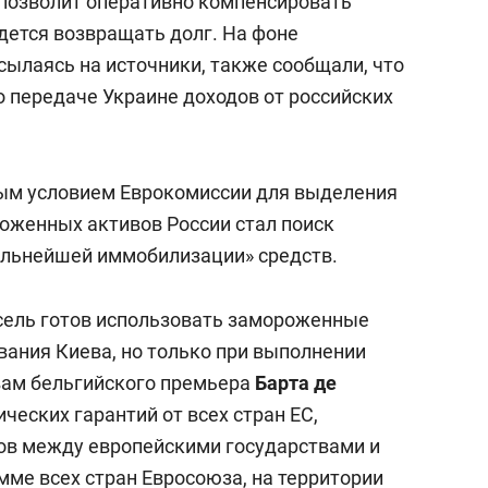
а позволит оперативно компенсировать
дется возвращать долг. На фоне
ылаясь на источники, также сообщали, что
 передаче Украине доходов от российских
ным условием Еврокомиссии для выделения
роженных активов России стал поиск
альнейшей иммобилизации» средств.
ссель готов использовать замороженные
вания Киева, но только при выполнении
вам бельгийского премьера
Барта де
ческих гарантий от всех стран ЕС,
ов между европейскими государствами и
мме всех стран Евросоюза, на территории