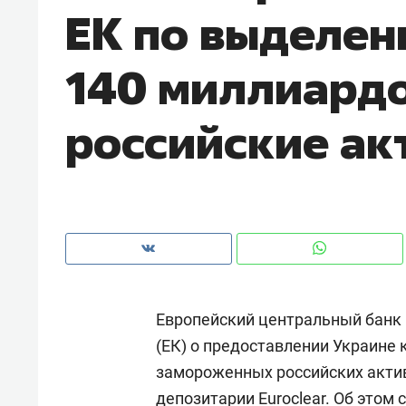
ЕК по выделен
рынки, почему надо знать аксакал
чем интересен Оман?
140 миллиардо
российские ак
Европейский центральный банк
Рекомендуем
Рекоме
(ЕК) о предоставлении Украине 
Падел, фитнес, танцы и даже
Психо
замороженных российских актив
ниндзя-зал: как ТРЦ «Франт»
«Дире
стал Меккой для любителей
когда 
депозитарии Euroclear. Об этом