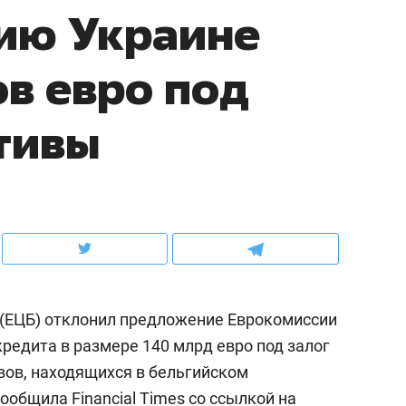
ию Украине
ов и
о трехкратном росте цен, дотошных
школьной формы о конт
клиентах и чудных запросах мастеров
налогах и развитии без 
в евро под
тивы
 (ЕЦБ) отклонил предложение Еврокомиссии
ндуем
Рекомендуем
кредита в размере 140 млрд евро под залог
терапевт «Фороса»:
Дизайнер-прораб Ната
ов, находящихся в бельгийском
кторский невроз» –
Наседкина: «Ремонт вм
человек не считает
с мебелью за 2 миллион
 сообщила
Financial Times
со ссылкой на