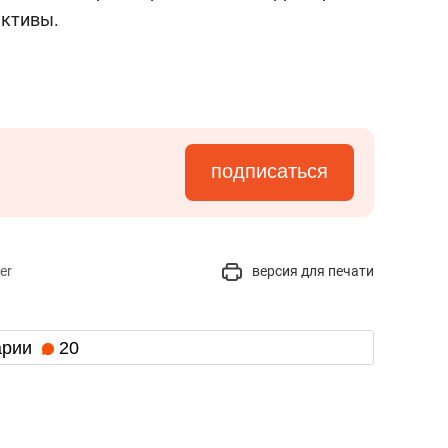
активы.
подписаться
er
версия для печати
арии
20