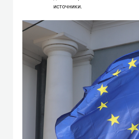
спорта
свою 
источники.
стрес