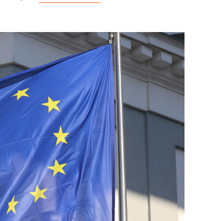
сверхнагрузку
для меня это челлендж
сом»