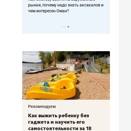
рафакте,
рынки, почему надо знать аксакалов и
о трехкратно
кредитов
чем интересен Оман?
клиентах и ч
Рекомендуем
Рекоме
лья
Как выжить ребенку без
Салих
есте
гаджета и научить его
«Если
а –
самостоятельности за 18
с мин