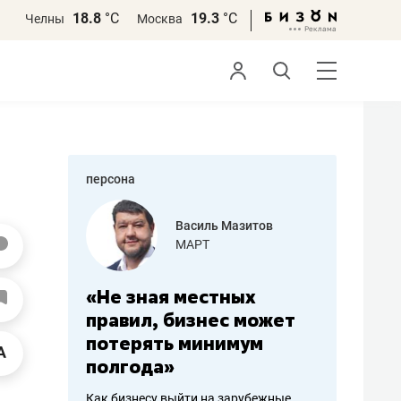
18.8
°С
19.3
°С
Челны
Москва
персона
еменова
Василь Мазитов
»
МАРТ
а: работа
«Не зная местных
«Мне лу
ечься
правил, бизнес может
не зара
вствовать
потерять минимум
чем пот
полгода»
репутац
пошиву
Как бизнесу выйти на зарубежные
Владелец от