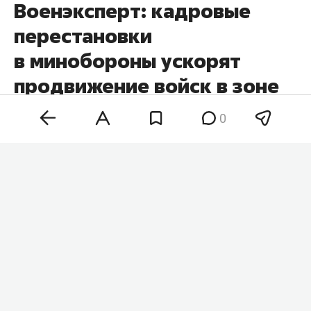
Военэксперт: кадровые
перестановки
в минобороны ускорят
продвижение войск в зоне
СВО
0
Кадровые перестановки в минобороны и
командовании вооруженных сил России
позволят нарастить темпы наступления на всех
участках фронта. Такое мнение в беседе с
«
Абзацем
» высказал военный аналитик
Юрий
Кнутов
, комментируя недавние назначения на