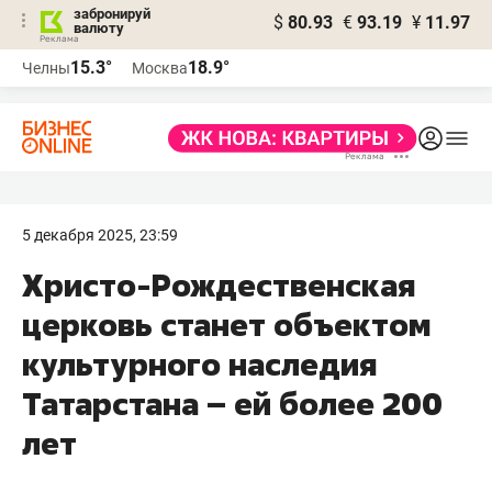
забронируй
$
80.93
€
93.19
¥
11.97
валюту
15.3°
18.9°
Челны
Москва
5 декабря 2025, 23:59
Христо-Рождественская
церковь станет объектом
культурного наследия
Татарстана – ей более 200
лет