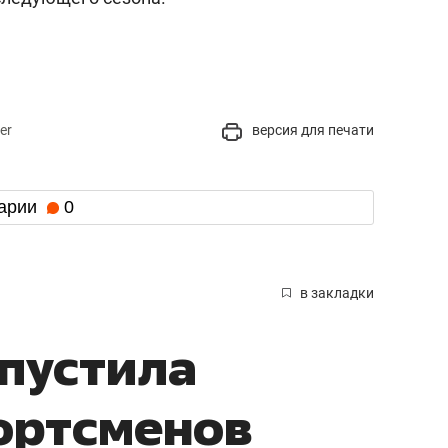
er
версия для печати
арии
0
в закладки
опустила
ортсменов