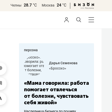
28.7
°С
24
°С
Челны
Москва
персона
бодец
Дарья Семенова
 решения»
«Бросско»
«Мама говорила: работа
«Не зна
вообще,
помогает отвлечься
правил,
от болезни, чувствовать
потерят
себя живой»
полгода
ирмы
Наследница бизнеса по пошиву
Как бизнесу 