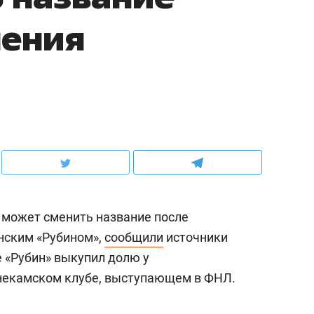
нения
 может сменить название после
нским «Рубином»,
сообщили
источники
е «Рубин» выкупил долю у
некамском клубе, выступающем в ФНЛ.