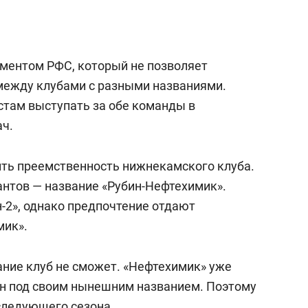
аментом РФС, который не позволяет
между клубами с разными названиями.
стам выступать за обе команды в
ач.
нить преемственность нижнекамского клуба.
нтов — название «Рубин-Нефтехимик».
-2», однако предпочтение отдают
мик».
ание клуб не сможет. «Нефтехимик» уже
он под своим нынешним названием. Поэтому
следующего сезона.