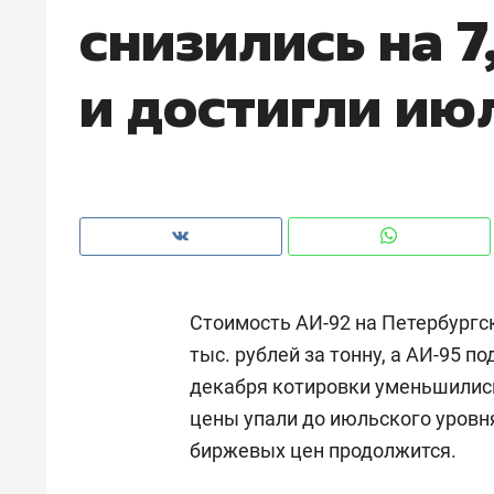
снизились на 7
и достигли ию
Стоимость АИ-92 на Петербургск
тыс. рублей за тонну, а АИ-95 по
декабря котировки уменьшились 
Рекомендуем
Рекоме
цены упали до июльского уровн
а»:
Дизайнер-прораб Наталья
Как в
биржевых цен продолжится.
 –
Наседкина: «Ремонт вместе
гаджет
ет
с мебелью за 2 миллиона –
самос