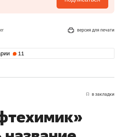
er
версия для печати
арии
11
в закладки
ефтехимик»
 название