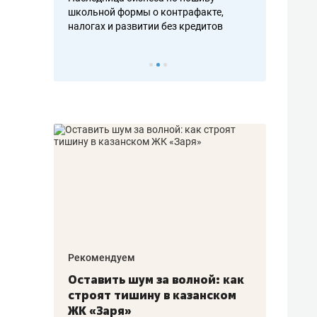
н, дотошных
школьной формы о контрафакте,
рынки, почем
осах мастеров
налогах и развитии без кредитов
чем интересе
Рекомендуем
Рекоме
в:
Оставить шум за волной: как
Психо
строят тишину в казанском
«Дире
щаться
ЖК «Заря»
когда