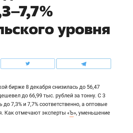
,3–7,7%
рынки, почему надо знать аксакалов и
о трехкратном росте це
чем интересен Оман?
клиентах и чудных запр
льского уровня
ой бирже 8 декабря снизилась до 56,47
дешевел до 66,99 тыс. рублей за тонну. С 3
до 7,3% и 7,7% соответственно, а оптовые
ндуем
Рекомендуем
я. Как отмечают эксперты «
Ъ
», уменьшение
ыжить ребенку без
Салих хазрат Ибрагимо
а и научить его
«Если меня не услышат
тоятельности за 18
с минбара – буду обра