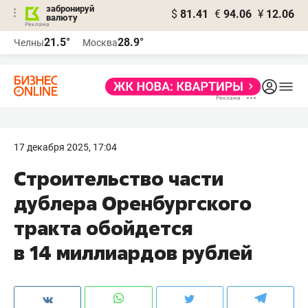
забронируй
$
81.41
€
94.06
¥
12.06
валюту
21.5°
28.9°
Челны
Москва
17 декабря 2025, 17:04
Строительство части
дублера Оренбургского
тракта обойдется
в 14 миллиардов рублей