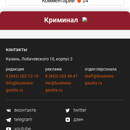
Комментарии
14
Криминал
контакты
Казань, Лобачевского 10, корпус 2
редакция
реклама
отдел персонала
8 (843) 202-12-10
8 (843) 203-48-47
staff@business-
info@business-
mir@business-
gazeta.ru
gazeta.ru
gazeta.ru
вконтакте
twitter
telegram
дзен
youtube