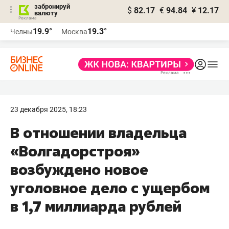
забронируй
$
82.17
€
94.84
¥
12.17
валюту
19.9°
19.3°
Челны
Москва
23 декабря 2025, 18:23
В отношении владельца
«Волгадорстроя»
возбуждено новое
уголовное дело с ущербом
в 1,7 миллиарда рублей