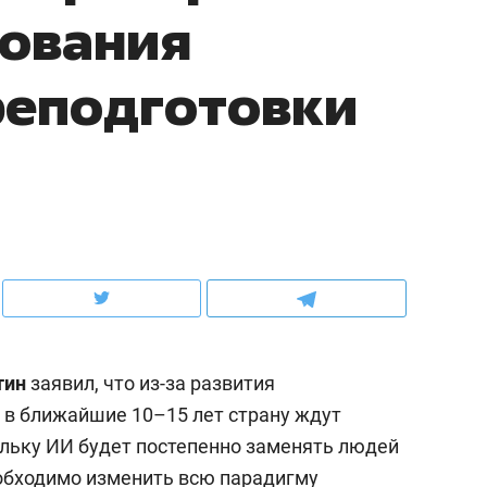
зования
ов и
о трехкратном росте цен, дотошных
школьной формы о конт
клиентах и чудных запросах мастеров
налогах и развитии без 
реподготовки
тин
заявил, что из-за развития
ндуем
Рекомендуем
) в ближайшие 10–15 лет страну ждут
терапевт «Фороса»:
Дизайнер-прораб Ната
льку ИИ будет постепенно заменять людей
кторский невроз» –
Наседкина: «Ремонт вм
человек не считает
с мебелью за 2 миллион
еобходимо изменить всю парадигму