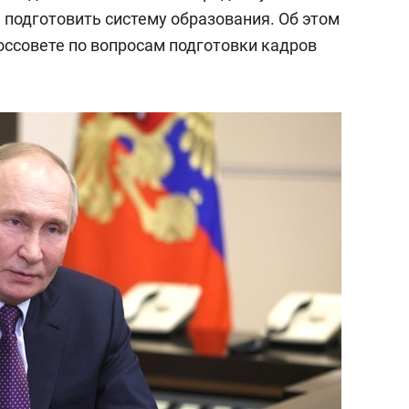
сверхнагрузку
для меня это челлендж
 подготовить систему образования. Об этом
сом»
оссовете по вопросам подготовки кадров