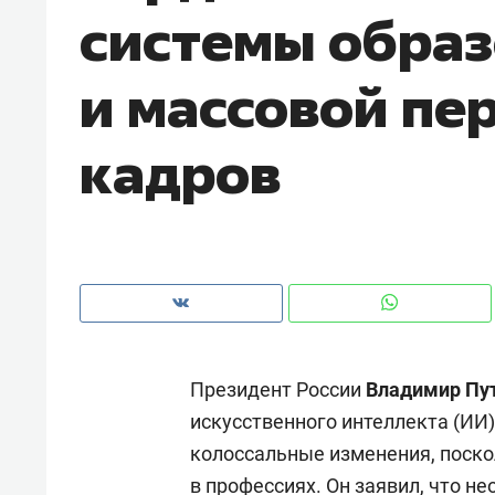
системы обра
рынки, почему надо знать аксакал
чем интересен Оман?
и массовой пе
кадров
Президент России
Владимир Пу
Рекомендуем
Рекоме
искусственного интеллекта (ИИ
Падел, фитнес, танцы и даже
Психо
колоссальные изменения, поско
ниндзя-зал: как ТРЦ «Франт»
«Дире
стал Меккой для любителей
когда 
в профессиях. Он заявил, что н