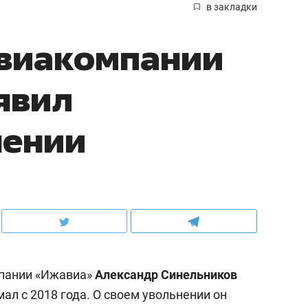
в закладки
авиакомпании
явил
нении
пании «Ижавиа»
Александр Синельников
мал с 2018 года. О своем увольнении он