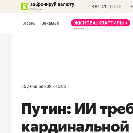
забронируй валюту
$
81.41
0.48
Казань
Закамье
Василь Мазитов
МАРТ
25 декабря 2025, 15:06
«Не зная местных
Путин: ИИ тре
правил, бизнес может
потерять минимум
кардинальной
полгода»
Как бизнесу выйти на зарубежные