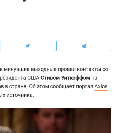
ов и
о трехкратном росте цен, дотошных
школьной формы о конт
клиентах и чудных запросах мастеров
налогах и развитии без 
в минувшие выходные провел контакты со
президента США
Стивом Уиткоффом
на
 в стране. Об этом сообщает портал
Axios
ых источника.
ндуем
Рекомендуем
терапевт «Фороса»:
Дизайнер-прораб Ната
кторский невроз» –
Наседкина: «Ремонт вм
человек не считает
с мебелью за 2 миллион