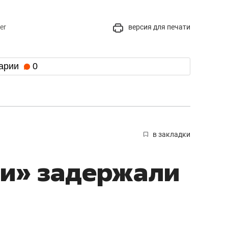
er
версия для печати
арии
0
в закладки
ти» задержали