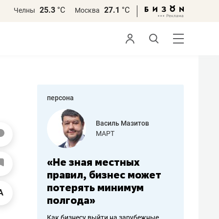
25.3
°С
27.1
°С
Челны
Москва
персона
еменова
Василь Мазитов
»
МАРТ
а: работа
«Не зная местных
«Мне лу
ечься
правил, бизнес может
не зара
вствовать
потерять минимум
чем пот
полгода»
репутац
пошиву
Как бизнесу выйти на зарубежные
Владелец от