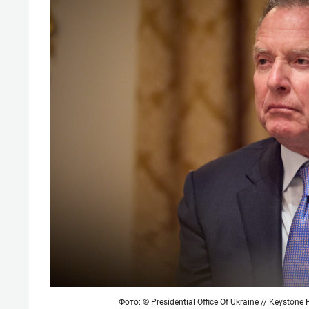
свою 
стрес
Фото:
©
Presidential Office Of Ukraine
// Keystone 