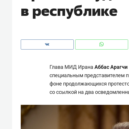
в республике
рынки, почему надо знать аксакал
чем интересен Оман?
Глава МИД Ирана
Аббас Арагчи
специальным представителем 
фоне продолжающихся протестов
со ссылкой на два осведомленн
Рекомендуем
Рекоме
Оставить шум за волной: как
Психо
строят тишину в казанском
«Дире
ЖК «Заря»
когда 