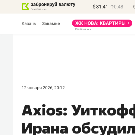
забронируй валюту
$
81.41
0.48
Казань
Закамье
Василь Мазитов
МАРТ
12 января 2026, 20:12
«Не зная местных
Axios: Уиткоф
правил, бизнес может
потерять минимум
Ирана обсудил
полгода»
Как бизнесу выйти на зарубежные