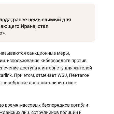
олода, ранее немыслимый для
ающего Ирана, стал
ю»
называются санкционные меры,
и, использование киберсредств против
спечение доступа к интернету для жителей
rlink. При этом, отмечает WSJ, Пентагон
о переброске дополнительных сил к
во время массовых беспорядков погибли
жданских лиц, сотрудников полиции и