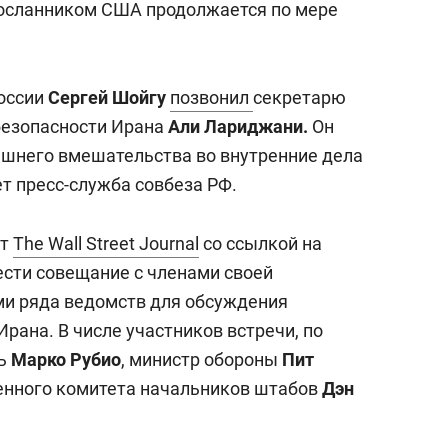
посланником США продолжается по мере
оссии
Сергей Шойгу
позвонил
секретарю
безопасности Ирана
Али Лариджани.
Он
ешнего вмешательства во внутренние дела
т пресс-служба совбеза РФ.
ет
The Wall Street Journal
со ссылкой на
ести совещание с членами своей
ми ряда ведомств для обсуждения
рана. В числе участников встречи, по
рь
Марко Рубио
, министр обороны
Пит
енного комитета начальников штабов
Дэн