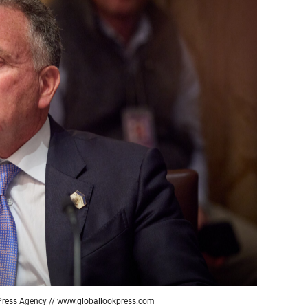
сверхнагрузку
для меня это челлендж
сом»
Press Agency //
www.globallookpress.com