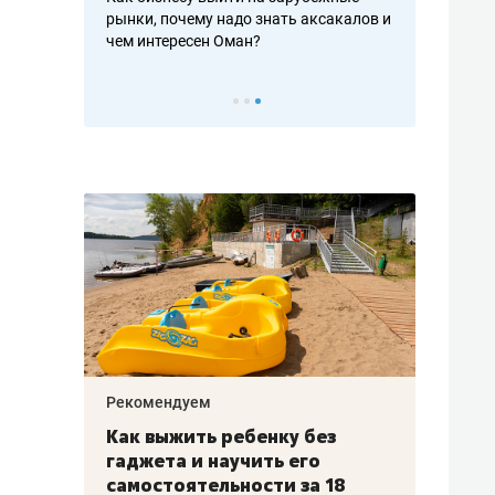
рафакте,
рынки, почему надо знать аксакалов и
о трехкратно
кредитов
чем интересен Оман?
клиентах и ч
Рекомендуем
Рекоме
лья
Как выжить ребенку без
Салих
есте
гаджета и научить его
«Если
а –
самостоятельности за 18
с мин