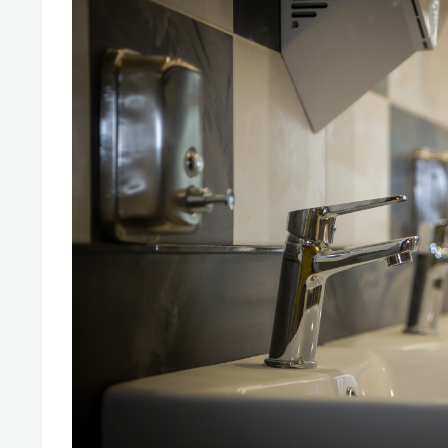
спорта
свою 
стрес