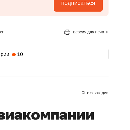
подписаться
er
версия для печати
арии
10
в закладки
авиакомпании