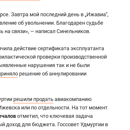
урсе. Завтра мой последний день в „Ижавиа“,
явление об увольнении. Благодарен судьбе
сь на связи», — написал Синельников.
ичила действие сертификата эксплуатанта
филактической проверки производственной
ыявленные нарушения так и не были
приняло
решение об аннулировании
уртии
решили продать
авиакомпанию
Ижевска или по отдельности. На тот момент
ечалов
отметил, что ключевая задача
й доход для бюджета. Госсовет Удмуртии в