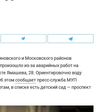
ов и
о трехкратном росте цен, дотошных
школьной формы о конт
клиентах и чудных запросах мастеров
налогах и развитии без 
виновского и Московского районов
произошло из-за аварийных работ на
кте Ямашева, 28. Ориентировочно воду
Об этом
сообщает
пресс-служба МУП
там, в списке есть детский сад — проспект
ндуем
Рекомендуем
терапевт «Фороса»:
Дизайнер-прораб Ната
кторский невроз» –
Наседкина: «Ремонт вм
человек не считает
с мебелью за 2 миллион