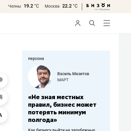
19.2
°С
22.2
°С
Челны
Москва
персона
еменова
Василь Мазитов
»
МАРТ
а: работа
«Не зная местных
«Мне лу
ечься
правил, бизнес может
не зара
вствовать
потерять минимум
чем пот
полгода»
репутац
пошиву
Как бизнесу выйти на зарубежные
Владелец от