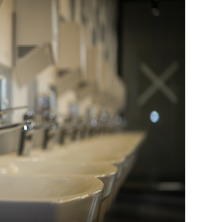
сверхнагрузку
для меня это челлендж
сом»