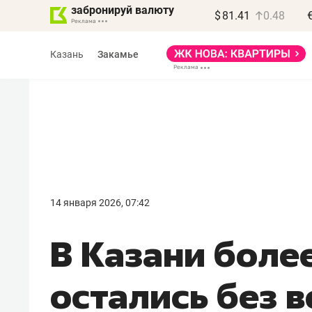
забронируй валюту
$
81.41
0.48
Казань
Закамье
Василь Мазитов
МАРТ
14 января 2026, 07:42
«Не зная местных
В Казани боле
правил, бизнес может
потерять минимум
остались без 
полгода»
Как бизнесу выйти на зарубежные