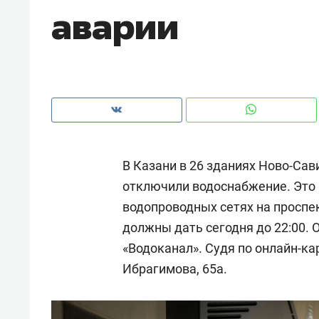
аварии
рынки, почему надо знать аксакал
чем интересен Оман?
В Казани в 26 зданиях Ново-Са
отключили водоснабжение. Это 
водопроводных сетях на проспе
должны дать сегодня до 22:00. 
«Водоканал». Судя по онлайн-кар
Рекомендуем
Рекоме
Ибрагимова, 65а.
Падел, фитнес, танцы и даже
Психо
ниндзя-зал: как ТРЦ «Франт»
«Дире
стал Меккой для любителей
когда 