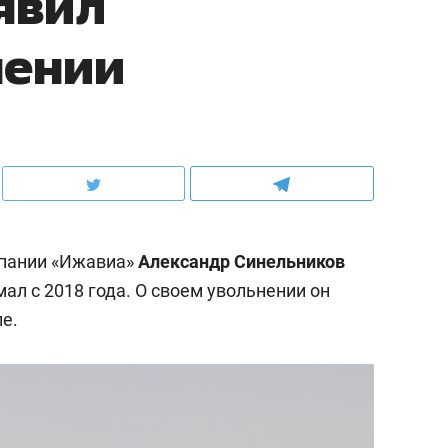
явил
нении
пании «Ижавиа»
Александр Синельников
мал с 2018 года. О своем увольнении он
е.