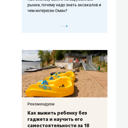
рафакте,
рынки, почему надо знать аксакалов и
о трехкратно
кредитов
чем интересен Оман?
клиентах и ч
Рекомендуем
Рекоме
лья
Как выжить ребенку без
Салих
есте
гаджета и научить его
«Если
а –
самостоятельности за 18
с мин