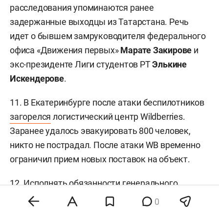
расследования упоминаются ранее
задержанные выходцы из Татарстана. Речь
идет о бывшем замруководителя федерального
офиса «Движения первых»
Марате Закирове
и
экс-президенте Лиги студентов РТ
Элькине
Искендерове
.
11. В Екатеринбурге после атаки беспилотников
загорелся
логистический центр Wildberries.
Заранее удалось эвакуировать 800 человек,
никто не пострадал. После атаки WB временно
ограничил прием новых поставок на объект.
12. Исполнять обязанности генерального
директора «Ижавиа»
будет
Руслан Набиев
,
0
ранее руководивший Госавтоинспекцией