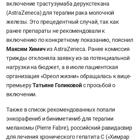
включение трастузумаба дерукстекана
(AstraZeneca) для терапии рака молочной
железы. Это прецедентный случай, так как
ранее препараты не рекомендовали к
включению по конкретному показанию, пояснил
Максим Химич
из AstraZeneca. Ранее комиссия
трижды отклоняла заявку из-за потенциальной
нагрузки на бюджет, а в июле пациентская
организация «Ореол жизни» обращалась к вице-
премьеру
Татьяне Голиковой
с просьбой о
включении.
Также в список рекомендованных попали
энкорафениб и биниметиниб для терапии
меланомы (Pierre Fabre), российский равидасвир
для лечения хронического гепатита С («Химрар