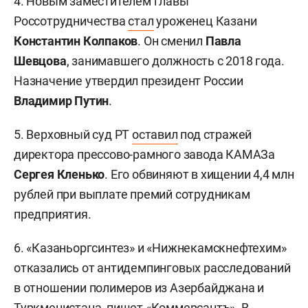
4. Новым заместителем главы
Россотрудничества
стал
уроженец Казани
Константин Колпаков
. Он сменил
Павла
Шевцова
, занимавшего должность с 2018 года.
Назначение утвердил президент России
Владимир Путин
.
5. Верховный суд РТ
оставил
под стражей
директора прессово-рамного завода КАМАЗа
Сергея Кленько
. Его обвиняют в хищении 4,4 млн
рублей при выплате премий сотрудникам
предприятия.
6. «Казаньоргсинтез» и «Нижнекамскнефтехим»
отказались от антидемпинговых расследований
в отношении полимеров из Азербайджана и
Туркменистана,
пишет
«Коммерсантъ». В