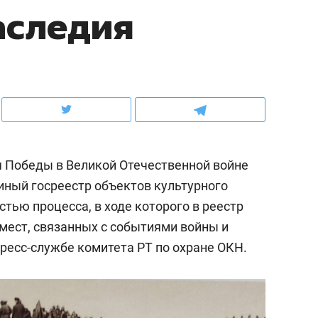
аследия
ов и
о трехкратном росте цен, дотошных
школьной формы о конт
клиентах и чудных запросах мастеров
налогах и развитии без 
я Победы в Великой Отечественной войне
иный госреестр объектов культурного
стью процесса, в ходе которого в реестр
мест, связанных с событиями войны и
ресс-службе комитета РТ по охране ОКН.
ндуем
Рекомендуем
терапевт «Фороса»:
Дизайнер-прораб Ната
кторский невроз» –
Наседкина: «Ремонт вм
человек не считает
с мебелью за 2 миллион