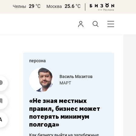
29
°С
25.6
°С
Челны
Москва
персона
еменова
Василь Мазитов
»
МАРТ
а: работа
«Не зная местных
«Мне лу
ечься
правил, бизнес может
не зара
вствовать
потерять минимум
чем пот
полгода»
репутац
пошиву
Как бизнесу выйти на зарубежные
Владелец от