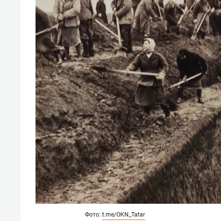
свою 
стрес
Фото:
t.me/OKN_Tatar