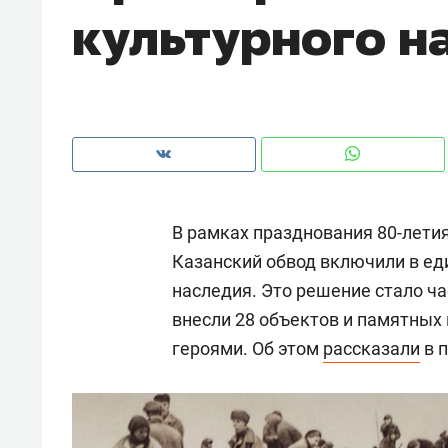
культурного н
рынки, почему надо знать аксакал
чем интересен Оман?
В рамках празднования 80-лети
Казанский обвод включили в ед
наследия. Это решение стало ча
внесли 28 объектов и памятных 
героями. Об этом
рассказали
в п
Рекомендуем
Рекоме
Оставить шум за волной: как
Психо
строят тишину в казанском
«Дире
ЖК «Заря»
когда 