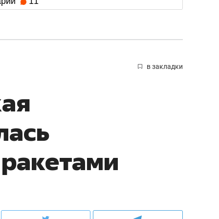
арии
11
в закладки
кая
лась
 ракетами