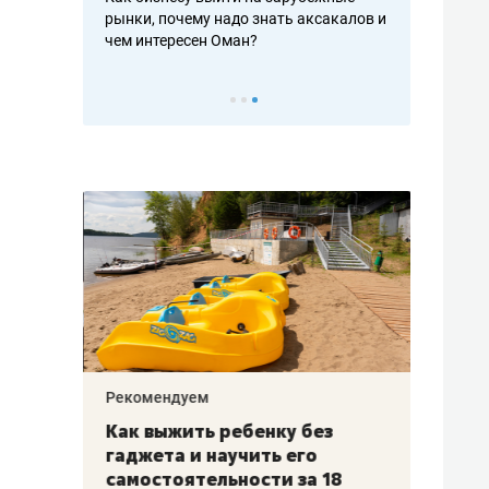
рафакте,
рынки, почему надо знать аксакалов и
о трехкратно
кредитов
чем интересен Оман?
клиентах и ч
Рекомендуем
Рекоме
лья
Как выжить ребенку без
Салих
есте
гаджета и научить его
«Если
а –
самостоятельности за 18
с мин