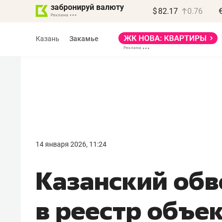
забронируй валюту
$
82.17
0.76
Казань
Закамье
Василь Мазитов
МАРТ
14 января 2026, 11:24
«Не зная местных
Казанский об
правил, бизнес может
потерять минимум
в реестр объе
полгода»
Как бизнесу выйти на зарубежные