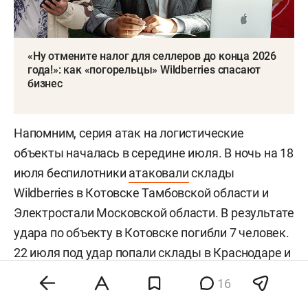
«Ну отмените налог для селлеров до конца 2026
года!»: как «погорельцы» Wildberries спасают
бизнес
Напомним, серия атак на логистические
объекты началась в середине июля. В ночь на 18
июля беспилотники
атаковали
склады
Wildberries в Котовске Тамбовской области и
Электростали Московской области. В результате
удара по объекту в Котовске погибли 7 человек.
22 июля под удар
попали
склады в Краснодаре и
Невинномысске. Пострадали пять человек,
16
одного госпитализировали, а в Невинномысске