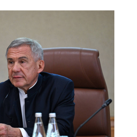
сверхнагрузку
для меня это челлендж
сом»