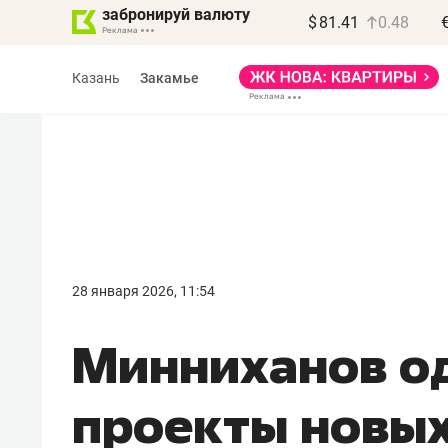
забронируй валюту
$
81.41
0.48
Казань
Закамье
Василь Мазитов
МАРТ
28 января 2026, 11:54
«Не зная местных
Минниханов о
правил, бизнес может
потерять минимум
проекты новых
полгода»
Как бизнесу выйти на зарубежные