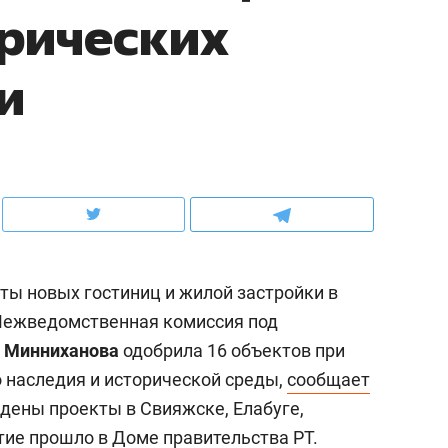
орических
ов и
о трехкратном росте цен, дотошных
школьной формы о конт
клиентах и чудных запросах мастеров
налогах и развитии без 
и
ты новых гостиниц и жилой застройки в
 Межведомственная комиссия под
 Минниханова
одобрила 16 объектов при
ндуем
Рекомендуем
о наследия и исторической среды,
сообщает
терапевт «Фороса»:
Дизайнер-прораб Ната
ждены проекты в Свияжске, Елабуге,
кторский невроз» –
Наседкина: «Ремонт вм
тие прошло в Доме правительства РТ.
человек не считает
с мебелью за 2 миллион