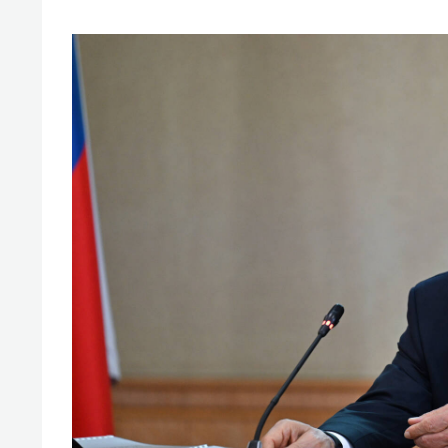
свою 
стрес