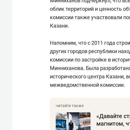
Минниханов подчеркнул, что вс
облик территорий и ценность об
комиссии также участвовали п
Казани.
Напомним, что с 2011 года стро
других городов республики нах
комиссии по застройке в истор
Минниханова. Была разработана
исторического центра Казани, 
межведомственной комиссии.
«Давайте ст
магнитом, ч