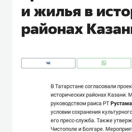
и жилья в ист
рынки, почему надо знать аксакал
чем интересен Оман?
районах Казан
В Татарстане согласовали проек
исторических районах Казани.
руководством раиса РТ
Рустама
Рекомендуем
Рекоме
условии сохранения культурног
Оставить шум за волной: как
Психо
его пресс-служба. Также утвер
строят тишину в казанском
«Дире
Чистополе и Болгаре. Мероприя
ЖК «Заря»
когда 