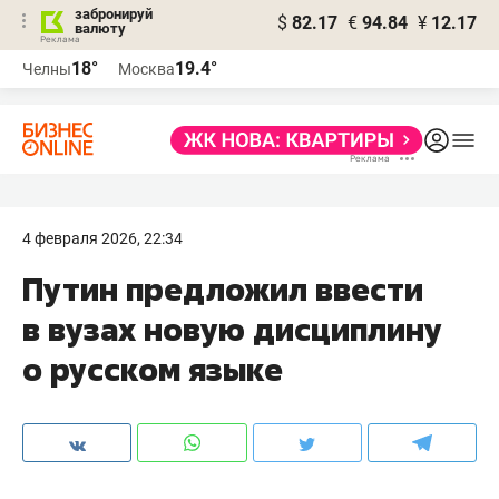
забронируй
$
82.17
€
94.84
¥
12.17
валюту
18°
19.4°
Челны
Москва
4 февраля 2026, 22:34
Путин предложил ввести
в вузах новую дисциплину
о русском языке