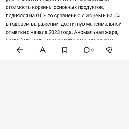
стоимость корзины основных продуктов,
поднялся на 0,6% по сравнению с июнем и на 1%
в годовом выражении, достигнув максимальной
отметки с начала 2023 года. Аномальная жара,
нестабильность на энергетических рынках и
геополитическая напряженность разогнали
0
цены на зерно, сахар и растительные масла,
тогда как мясо и молочка подешевели. Об этом
сообщила
продовольственная и
сельскохозяйственная организация ООН (FAO).