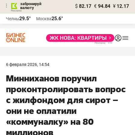
забронируй
$
82.17
€
94.84
¥
12.17
валюту
29.5°
25.6°
Челны
Москва
6 февраля 2026, 14:54
Минниханов поручил
проконтролировать вопрос
с жилфондом для сирот –
они не оплатили
«коммуналку» на 80
миллионов