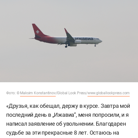
Фото: ©
Maksim Konstantinov
/Global Look Press/
www.globallookpress.com
«Друзья, как обещал, держу в курсе. Завтра мой
последний день в „Ижавиа“, меня попросили, и я
написал заявление об увольнении. Благодарен
судьбе за эти прекрасные 8 лет. Остаюсь на