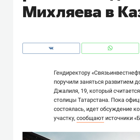
Михляева в Ка
рынки, почему надо знать аксакал
чем интересен Оман?
Гендиректору «Связьинвестнеф
поручили заняться развитием д
Джалиля, 19, который считает
столицы Татарстана. Пока офиц
состоялась, идет обсуждение к
Рекомендуем
Рекоме
участку,
сообщают
источники «Б
Оставить шум за волной: как
Психо
строят тишину в казанском
«Дире
ЖК «Заря»
когда 