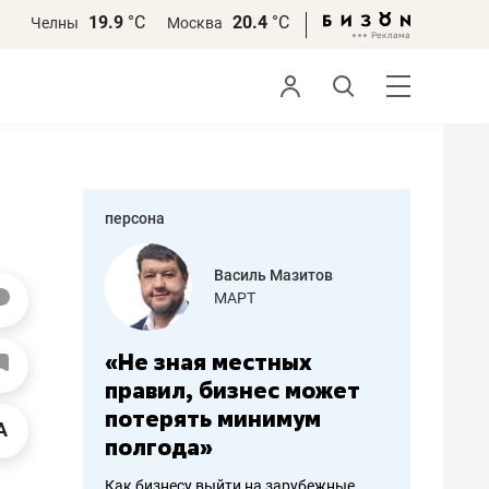
19.9
°С
20.4
°С
Челны
Москва
персона
еменова
Василь Мазитов
»
МАРТ
а: работа
«Не зная местных
«Мне лу
ечься
правил, бизнес может
не зара
вствовать
потерять минимум
чем пот
полгода»
репутац
пошиву
Как бизнесу выйти на зарубежные
Владелец от