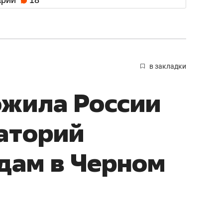
в закладки
ожила России
аторий
удам в Черном