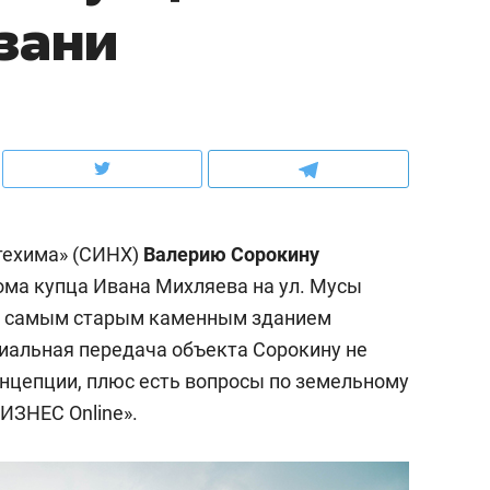
зани
ов и
о трехкратном росте цен, дотошных
школьной формы о конт
клиентах и чудных запросах мастеров
налогах и развитии без 
техима» (СИНХ)
Валерию Сорокину
ома купца Ивана Михляева на ул. Мусы
ся самым старым каменным зданием
иальная передача объекта Сорокину не
онцепции, плюс есть вопросы по земельному
ндуем
Рекомендуем
ИЗНЕС Online».
терапевт «Фороса»:
Дизайнер-прораб Ната
кторский невроз» –
Наседкина: «Ремонт вм
человек не считает
с мебелью за 2 миллион