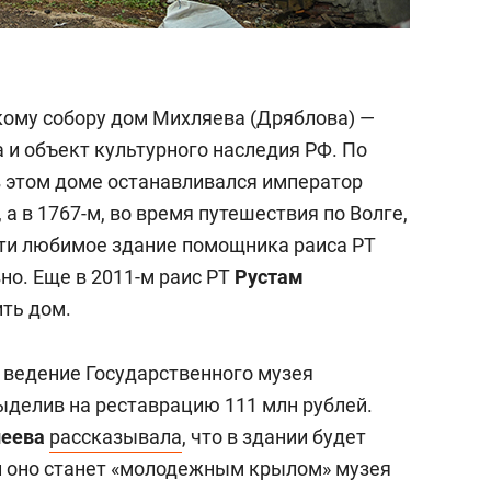
му собору дом Михляева (Дряблова) —
а и объект культурного наследия РФ. По
 в этом доме останавливался император
, а в 1767-м, во время путешествия по Волге,
асти любимое здание помощника раиса РТ
о. Еще в 2011-м раис РТ
Рустам
ть дом.
 ведение Государственного музея
ыделив на реставрацию 111 млн рублей.
леева
рассказывала
, что в здании будет
и оно станет «молодежным крылом» музея