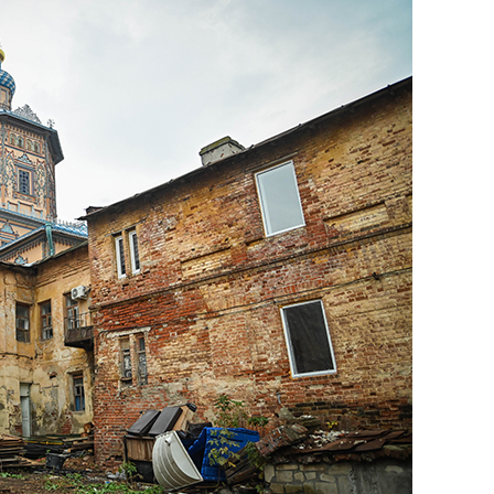
сверхнагрузку
для меня это челлендж
сом»