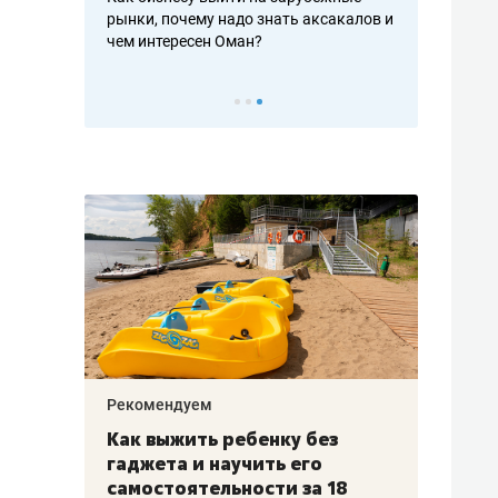
рафакте,
рынки, почему надо знать аксакалов и
о трехкратно
кредитов
чем интересен Оман?
клиентах и ч
Рекомендуем
Рекоме
лья
Как выжить ребенку без
Салих
есте
гаджета и научить его
«Если
а –
самостоятельности за 18
с мин