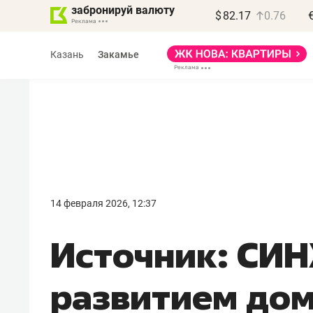
забронируй валюту
$
82.17
0.76
Казань
Закамье
Василь Мазитов
МАРТ
14 февраля 2026, 12:37
«Не зная местных
Источник: СИН
правил, бизнес может
потерять минимум
развитием дом
полгода»
Как бизнесу выйти на зарубежные