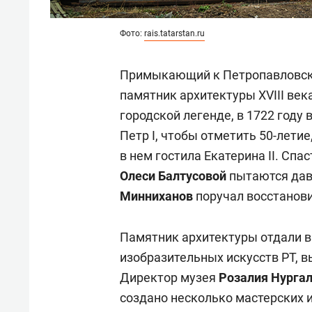
Фото:
rais.tatarstan.ru
Примыкающий к Петропавловско
памятник архитектуры XVIII век
городской легенде, в 1722 году
Петр I, чтобы отметить 50-летие
в нем гостила Екатерина II. Сп
Олеси Балтусовой
пытаются давн
Минниханов
поручал восстанови
Памятник архитектуры отдали в
изобразительных искусств РТ, в
Директор музея
Розалия Нурга
создано несколько мастерских 