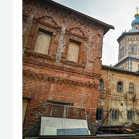
свою 
стрес