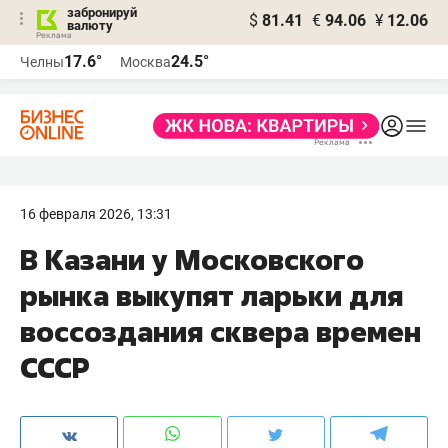
забронируй
$
81.41
€
94.06
¥
12.06
валюту
17.6°
24.5°
Челны
Москва
16 февраля 2026, 13:31
В Казани у Московского
рынка выкупят ларьки для
воссоздания сквера времен
СССР