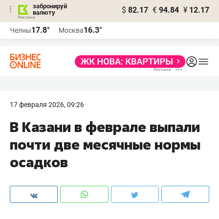
забронируй
$
82.17
€
94.84
¥
12.17
валюту
17.8°
16.3°
Челны
Москва
17 февраля 2026, 09:26
В Казани в феврале выпали
почти две месячные нормы
осадков