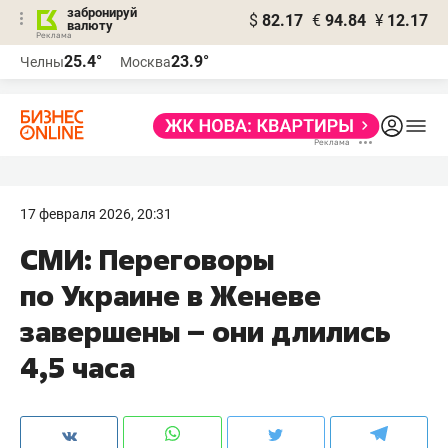
забронируй
$
82.17
€
94.84
¥
12.17
валюту
25.4°
23.9°
Челны
Москва
17 февраля 2026, 20:31
СМИ: Переговоры
по Украине в Женеве
завершены – они длились
4,5 часа