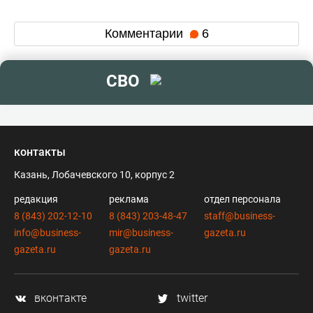
Комментарии
6
СВО
контакты
Казань, Лобачевского 10, корпус 2
редакция
реклама
отдел персонала
8 (843) 202-12-10
8 (843) 203-48-47
staff@business-
info@business-
mir@business-
gazeta.ru
gazeta.ru
gazeta.ru
вконтакте
twitter