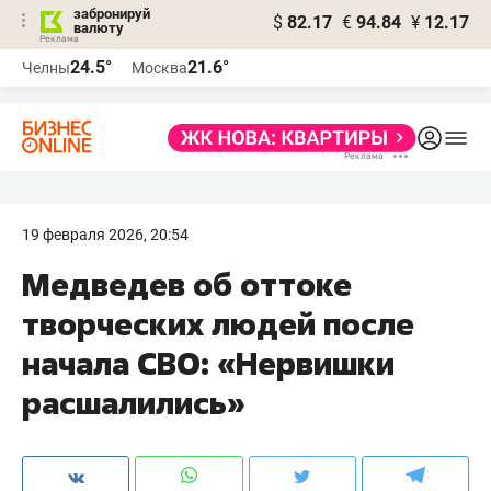
забронируй
$
82.17
€
94.84
¥
12.17
валюту
24.5°
21.6°
Челны
Москва
19 февраля 2026, 20:54
Медведев об оттоке
творческих людей после
начала СВО: «Нервишки
расшалились»