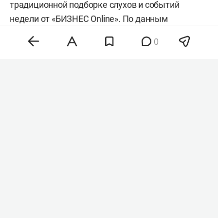
традиционной подборке слухов и событий
недели от «БИЗНЕС Online». По данным
источников нашего издания, генерал-майор в
0
ближайшее время переходит на службу в
министерство обороны России.