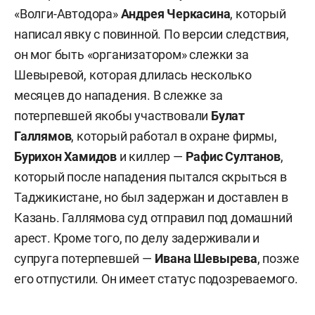
«Волги-Автодора»
Андрея Черкасина
, который
написал явку с повинной. По версии следствия,
он мог быть «организатором» слежки за
Шевыревой, которая длилась несколько
месяцев до нападения. В слежке за
потерпевшей якобы участвовали
Булат
Галлямов
, который работал в охране фирмы,
Бурихон Хамидов
и киллер —
Рафис Султанов
,
который после нападения пытался скрыться в
Таджикистане, но был задержан и доставлен в
Казань. Галлямова суд отправил под домашний
арест. Кроме того, по делу задерживали и
супруга потерпевшей —
Ивана Шевырева
, позже
его отпустили. Он имеет статус подозреваемого.