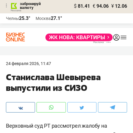
забронируй
$
81.41
€
94.06
¥
12.06
валюту
25.3°
27.1°
Челны
Москва
24 февраля 2026, 11:47
Станислава Шевырева
выпустили из СИЗО
Верховный суд РТ рассмотрел жалобу на