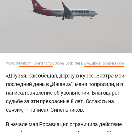
Фото: ©
Maksim Konstantinov
/Global Look Press/
www.globallookpress.com
«Друзья, как обещал, держу в курсе. Завтра мой
последний день в „Ижавиа“, меня попросили, и я
написал заявление об увольнении. Благодарен
судьбе за эти прекрасные 8 лет. Остаюсь на
связи», — написал Синельников.
В начале мая Росавиация ограничила действие