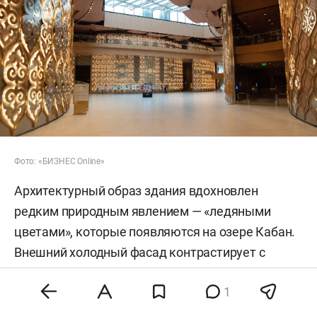
Фото: «БИЗНЕС Online»
Архитектурный образ здания вдохновлен
редким природным явлением — «ледяными
цветами», которые появляются на озере Кабан.
Внешний холодный фасад контрастирует с
теплыми золотистыми интерьерами,
1
украшенными татарскими орнаментами,
разработанными заслуженным художником РТ