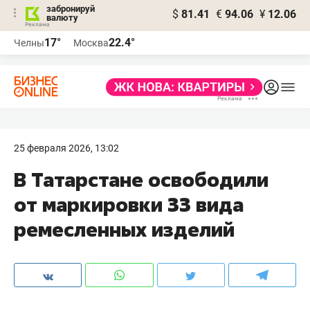
забронируй
$
81.41
€
94.06
¥
12.06
валюту
17°
22.4°
Челны
Москва
25 февраля 2026, 13:02
В Татарстане освободили
от маркировки 33 вида
ремесленных изделий