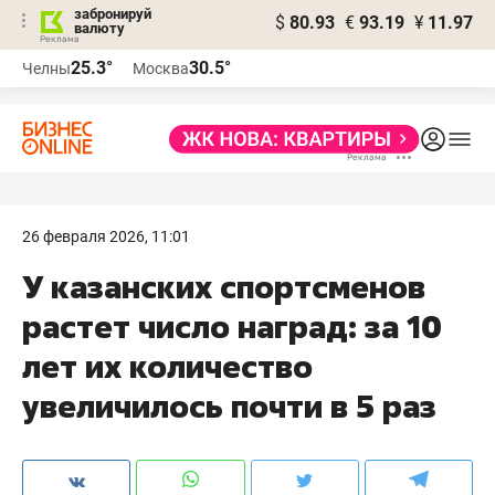
забронируй
$
80.93
€
93.19
¥
11.97
валюту
25.3°
30.5°
Челны
Москва
26 февраля 2026, 11:01
У казанских спортсменов
растет число наград: за 10
лет их количество
увеличилось почти в 5 раз