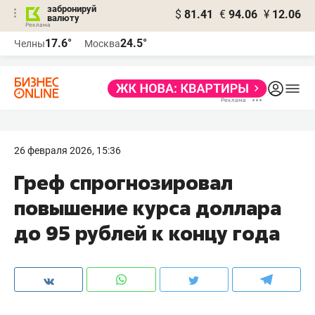
забронируй
$
81.41
€
94.06
¥
12.06
валюту
17.6°
24.5°
Челны
Москва
26 февраля 2026, 15:36
Греф спрогнозировал
повышение курса доллара
до 95 рублей к концу года