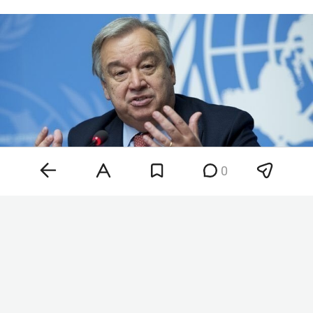
0
Антониу Гутерриш
Фото: © Ministry of Foreign Affairs of R / Twitter.com /
www.globallookpress.com
«Он также осуждает недавние украинские