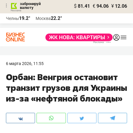
забронируй
$
81.41
€
94.06
¥
12.06
валюту
19.2°
22.2°
Челны
Москва
6 марта 2026, 11:55
Орбан: Венгрия остановит
транзит грузов для Украины
из-за «нефтяной блокады»