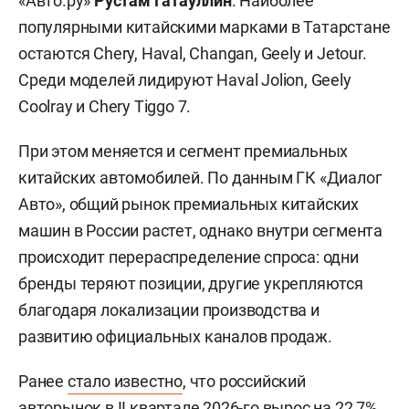
«Авто.ру»
Рустам Гатауллин
. Наиболее
популярными китайскими марками в Татарстане
остаются Chery, Haval, Changan, Geely и Jetour.
Среди моделей лидируют Haval Jolion, Geely
Coolray и Chery Tiggo 7.
При этом меняется и сегмент премиальных
китайских автомобилей. По данным ГК «Диалог
Авто», общий рынок премиальных китайских
машин в России растет, однако внутри сегмента
происходит перераспределение спроса: одни
бренды теряют позиции, другие укрепляются
благодаря локализации производства и
развитию официальных каналов продаж.
Ранее
стало известно
, что российский
авторынок в II квартале 2026-го вырос на 22,7%