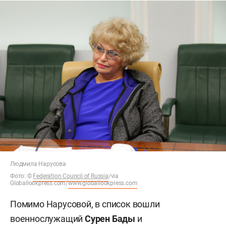
Людмила Нарусова
Фото:
©
Federation Council of Russia
/via
Globallookpress.com/
www.globallookpress.com
Помимо Нарусовой, в список вошли
военнослужащий
Сурен Бады
и