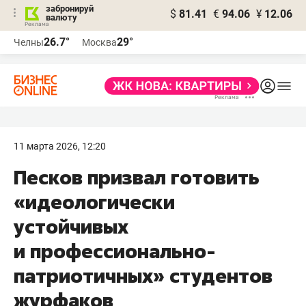
забронируй
$
81.41
€
94.06
¥
12.06
валюту
26.7°
29°
Челны
Москва
11 марта 2026, 12:20
Песков призвал готовить
«идеологически
устойчивых
и профессионально-
патриотичных» студентов
журфаков